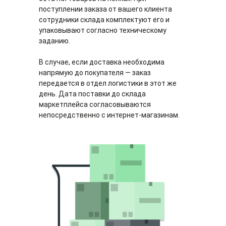
группами товаров, например, с
маркетплейса. Комиссия маркетплейса для
поступлении заказа от вашего клиента
крупногабаритными. Комиссия
поставщика снижается.
сотрудники склада комплектуют его и
маркетплейса в этом случае минимальна.
упаковывают согласно техническому
заданию.
В случае, если доставка необходима
напрямую до покупателя — заказ
передается в отдел логистики в этот же
день. Дата поставки до склада
Оперативно заберем товар с
маркетплейса согласовываются
вашего склада или от поставщика
непосредственно с интернет-магазинам.
Оперативно заберем товар с
вашего склада или от поставщика
Разместим на качественном