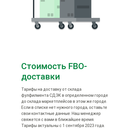
складе фулфилмента
Разместим на качественном
складе фулфилмента
Подготовим груз к отправке на
Стоимость FBO-
склад маркетплейса
Подготовим груз к отправке на
доставки
склад маркетплейса
Тарифы на доставку от склада
фулфилмента СДЭК в определенном городе
до склада маркетплейсов в этом же городе.
Если в списке нет нужного города, оставьте
свои контактные данные. Наш менеджер
Точно в срок бережно доставим заказ
свяжется с вами в ближайшее время.
до нужного склада маркетплейса
Тарифы актуальны с 1 сентября 2023 года.
В этот же день отправим до адреса