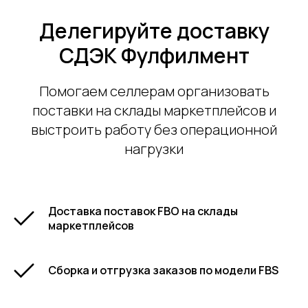
Делегируйте доставку
СДЭК Фулфилмент
80 рублей за комплекс
услуг по FBS
Помогаем селлерам организовать
Только для Екатеринбурга,
поставки на склады маркетплейсов и
Новосибирска, Самары, Краснодара,
выстроить работу без операционной
Казани и Санкт-Петербурга:
80 рублей
за заказ до 5 кг.
нагрузки
Эта цена включает приемку, сборку
и доставку
ВОСПОЛЬЗОВАТЬСЯ
ПРЕДЛОЖЕНИЕМ
Доставка поставок FBO на склады
маркетплейсов
Сборка и отгрузка заказов по модели FBS
Предложение действует с 1 апреля 2026 года и до к