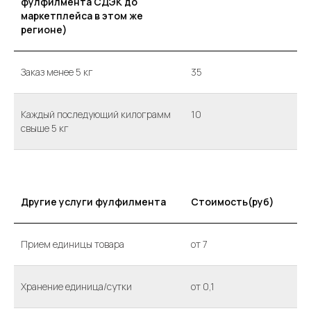
фулфилмента СДЭК до
маркетплейса в этом же
регионе)
Заказ менее 5 кг
35
Каждый последующий килограмм
10
свыше 5 кг
Другие услуги фулфилмента
Стоимость(руб)
Прием единицы товара
от 7
Хранение единица/сутки
от 0,1