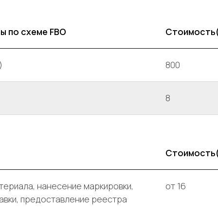
ы по схеме FBO
Стоимость
)
800
8
Стоимость
териала, нанесение маркировки,
от 16
авки, предоставление реестра