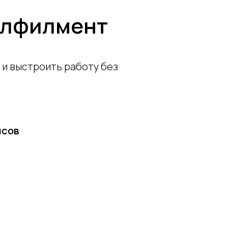
улфилмент
и выстроить работу без
йсов