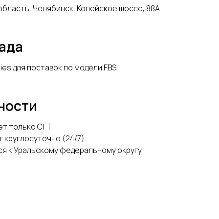
бласть, Челябинск, Копейское шоссе, 88А
лада
ries для поставок по модели FBS
ности
ет только СГТ
 круглосуточно (24/7)
я к Уральскому федеральному округу