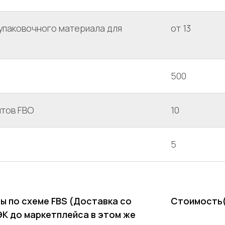
упаковочного материала для
от 13
500
нтов FBO
10
5
ы по схеме FBS (Доставка со
Стоимость
К до маркетплейса в этом же