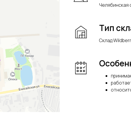
Челябинская о
Тип ск
Склад Wildber
Особен
принима
работает
относитс