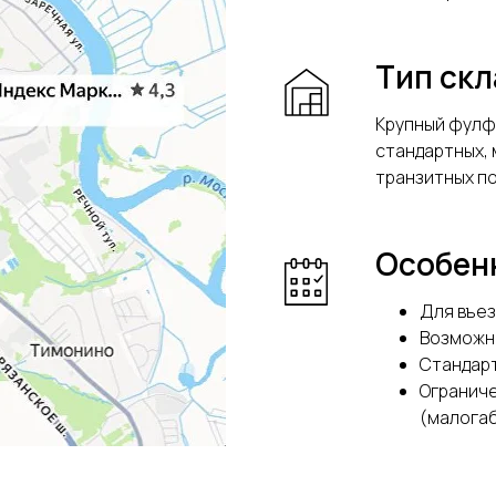
Тип ск
Крупный фулф
стандартных, 
транзитных по
Особен
Для въез
Возможна
Стандар
Ограниче
(малогаб