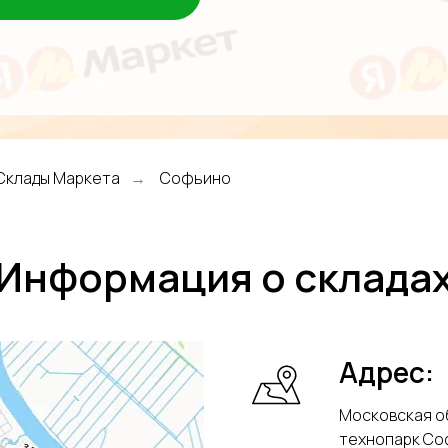
Склады Маркета
Софьино
→
Информация о склада
Адрес:
Московская об
технопарк С