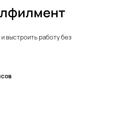
улфилмент
и выстроить работу без
йсов