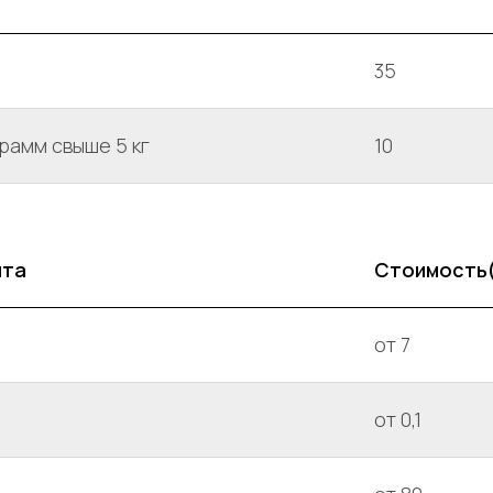
35
рамм свыше 5 кг
10
нта
Стоимость
от 7
от 0,1