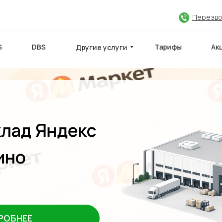
Перезво
S
DBS
Тарифы
Ак
Другие услуги
клад Яндекс
ЮЧИТЬ ДОГОВОР
МЕЖДУНАРОДНЫЕ САЙТЫ
Партнёры
ино
РОБНЕЕ