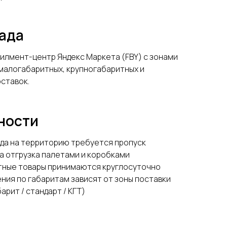
лада
илмент-центр Яндекс Маркета (FBY) с зонами
малогабаритных, крупногабаритных и
ставок.
ности
да на территорию требуется пропуск
 отгрузка палетами и коробками
тные товары принимаются круглосуточно
ния по габаритам зависят от зоны поставки
арит / стандарт / КГТ)