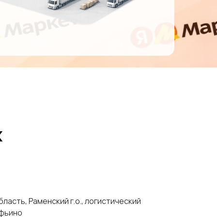
х
ласть, Раменский г.о., логистический
офьино