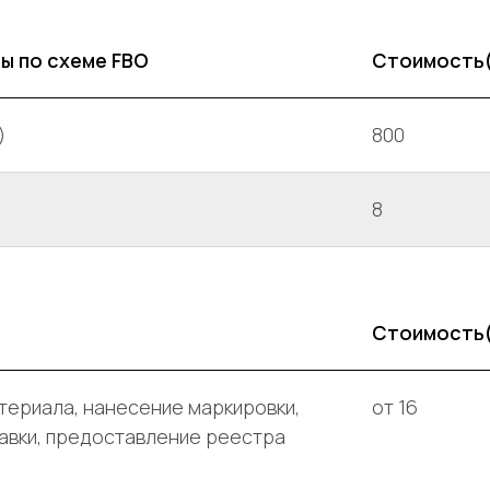
ы по схеме FBO
Стоимость
)
800
8
Стоимость
териала, нанесение маркировки,
от 16
авки, предоставление реестра