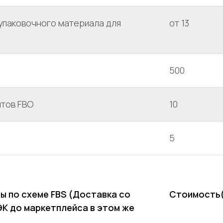
упаковочного материала для
от 13
500
нтов FBO
10
5
ы по схеме FBS (Доставка со
Стоимость
К до маркетплейса в этом же