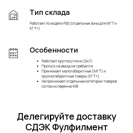
Тип склада
Работает по модели FBS (отдельные зоны для МГТ и
КГТ+)
Особенности
Работает круглосуточно (24/7)
80 рублей за комплекс
Пропуск на въезд не требуется
услуг по FBS
Принимает малогабаритные (МГТ) и
крупногабаритные товары (КГТ+)
Только для Екатеринбурга,
Не принимает отдельные категории товаров
Новосибирска, Самары, Краснодара,
согласно перечню WB
Казани и Санкт-Петербурга:
80 рублей
за заказ до 5 кг.
Эта цена включает приемку, сборку
и доставку
ВОСПОЛЬЗОВАТЬСЯ
Делегируйте доставку
ПРЕДЛОЖЕНИЕМ
СДЭК Фулфилмент