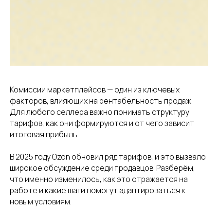
100
поставщиков и
Комиссии маркетплейсов — один из ключевых
производителей
факторов, влияющих на рентабельность продаж.
Для любого селлера важно понимать структуру
тарифов, как они формируются и от чего зависит
итоговая прибыль.
В 2025 году Ozon обновил ряд тарифов, и это вызвало
широкое обсуждение среди продавцов. Разберём,
что именно изменилось, как это отражается на
работе и какие шаги помогут адаптироваться к
Подпишитесь на рассылку и получите подборку
производителей и оптовых поставщиков, у которых
новым условиям.
можно найти товар для перепродажи на
маркетплейсах