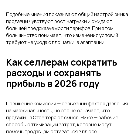
+7
Подобные мнения показывают общий настрой рынка:
продавцы чувствуют рост нагрузки и ожидают
Нажимая кнопку, вы даете
согласие на
обработку персональных данных
.
большей предсказуемости тарифов. При этом
Подробнее можно прочитать в
большинство понимает, что изменения условий
Политике
требуют не ухода с площадки, а адаптации.
ПОЛУЧИТЬ КОНСУЛЬТАЦИЮ
Как селлерам сократить
расходы и сохранять
прибыль в 2026 году
Повышение комиссий — серьёзный фактор давления
на маржинальность, но это не означает, что
продажи на Ozon теряют смысл. Ниже — рабочие
способы оптимизации затрат, которые могут
помочь продавцам оставаться в плюсе.