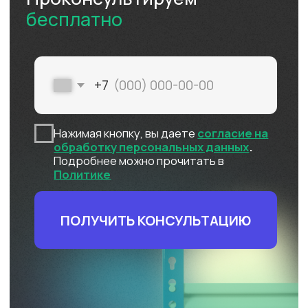
Фулфилмент для
интернет-магазинов
FBO
FBS
Клиентам
DBS
Личный кабинет
Контакты
Поддержка
Заключить договор
Адрес
Карта сайта
г. Москва, 1-я улица
Измайловского
Зверинца, д.8
Сфокусируйтесь на продажах,
а остальное возьмём на себя
УЗНАТЬ СТОИМОСТЬ
Оферта