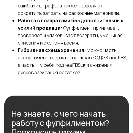
ошибки и штрафы, а также позволяют
сократить затраты на расходные материалы.
Работа с возвратами без дополнительных
усилий продавца:
Фулфилмент принимает,
проверяет и упаковывает возвраты, уменьшая
списания и экономя время.
Гибридная схема хранения:
Можно часть
СДЭК
Телефон
ассортимента держать на складе СДЭК под FBS,
Фулфилмент
+7(967)555-60-11
а часть — у себя под realFBS для снижения
О нас
рисков зависания остатков.
sales@ffcdek.ru
Адреса складов
Тарифы
Блог
Решения для
Акции
бизнеса
Новости
Доставка до
маркетплейсов
Международные
сайты
Все услуги
Партнёрская
Фулфилмент для
программа
маркетплейсов