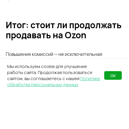
Итог: стоит ли продолжать
продавать на Ozon
Повышение комиссий — не исключительная
ситуация, а часть общей динамики рынка.
Мы используем cookie для улучшения
Маркетплейсы развиваются, меняют тарифы и
работы сайта. Продолжая пользоваться
требуют большей эффективности от продавцов.
ОК
сайтом, вы соглашаетесь с нашей
Политике
Для селлеров это означает необходимость точного
обработки персональных данных
расчёта экономики и оптимизации процессов.
Продажи на Ozon остаются перспективным
направлением благодаря высокой аудитории и
развитой логистике. Однако работать «на автомате»
уже недостаточно — важно выбирать оптимальную
модель продаж, управлять логистикой,