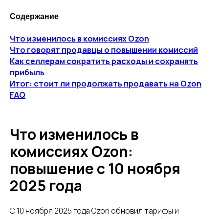
Содержание
Что изменилось в комиссиях Ozon
ПОЛУЧИТЬ СПИСОК
Что говорят продавцы о повышении комиссий
Как селлерам сократить расходы и сохранять
Нажимая кнопку, вы даете
согласие на обработку
персональных данных
.
Подробнее можно
прибыль
прочитать в
Политике
Итог: стоит ли продолжать продавать на Ozon
FAQ
Что изменилось в
комиссиях Ozon:
повышение с 10 ноября
2025 года
С 10 ноября 2025 года Ozon обновил тарифы и