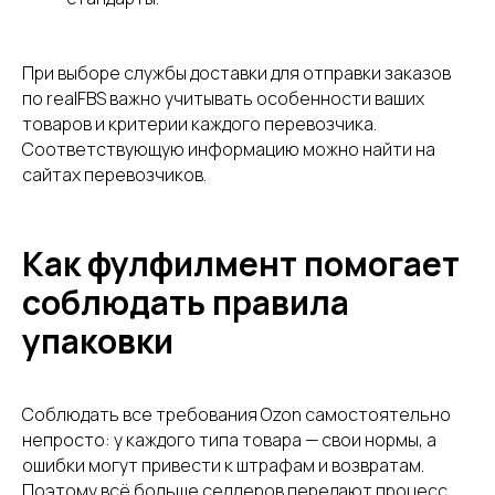
поставщиков и
производителей
При выборе службы доставки для отправки заказов
по realFBS важно учитывать особенности ваших
товаров и критерии каждого перевозчика.
Соответствующую информацию можно найти на
сайтах перевозчиков.
Подпишитесь на рассылку и получите подборку
производителей и оптовых поставщиков, у которых
Как фулфилмент помогает
можно найти товар для перепродажи на
маркетплейсах
соблюдать правила
упаковки
ПОЛУЧИТЬ СПИСОК
Соблюдать все требования Ozon самостоятельно
Нажимая кнопку, вы даете
согласие на обработку
непросто: у каждого типа товара — свои нормы, а
персональных данных
.
Подробнее можно
прочитать в
Политике
ошибки могут привести к штрафам и возвратам.
Поэтому всё больше селлеров передают процесс