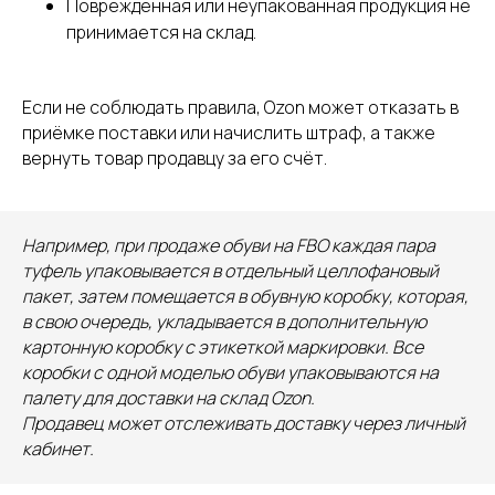
Повреждённая или неупакованная продукция не
бесплатно
принимается на склад.
+7
Если не соблюдать правила, Ozon может отказать в
приёмке поставки или начислить штраф, а также
Нажимая кнопку, вы даете
согласие на
вернуть товар продавцу за его счёт.
обработку персональных данных
.
Подробнее можно прочитать в
Политике
Например, при продаже обуви на FBO каждая пара
ПОЛУЧИТЬ КОНСУЛЬТАЦИЮ
туфель упаковывается в отдельный целлофановый
пакет, затем помещается в обувную коробку, которая,
в свою очередь, укладывается в дополнительную
картонную коробку с этикеткой маркировки. Все
коробки с одной моделью обуви упаковываются на
палету для доставки на склад Ozon.
Продавец может отслеживать доставку через личный
кабинет.