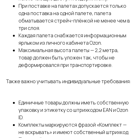
При поставке на палетах допускается только
одна поставка на одной палете, палета
обматывается стрейч-плёнкой не менее чем в
три слоя.
Каждая палета снабжается информационным
ярлыком из личного кабинета Ozon.
Максимальная высота палеты — 2,2 метра,
товар должен быть уложен так, чтобы не
деформировался при транспортировке.
Также важно учитывать индивидуальные требования:
Единичные товары должны иметь собственную
упаковку и этикетку со штрихкодом EAN и Ozon
ID.
Не знаете, с чего начать
Комплекты маркируются фразой «Комплект —
работу с фулфилментом?
не вскрывать» и имеют собственный штрихкод.
Проконсультируем