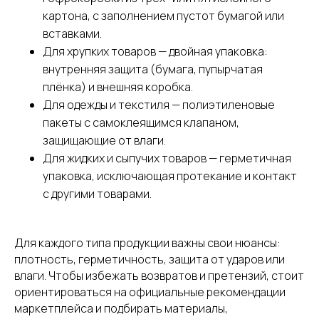
картона, с заполнением пустот бумагой или
вставками.
Для хрупких товаров — двойная упаковка:
внутренняя защита (бумага, пупырчатая
плёнка) и внешняя коробка.
Для одежды и текстиля — полиэтиленовые
пакеты с самоклеящимся клапаном,
защищающие от влаги.
Для жидких и сыпучих товаров — герметичная
упаковка, исключающая протекание и контакт
с другими товарами.
Для каждого типа продукции важны свои нюансы:
СДЭК
Телефон
плотность, герметичность, защита от ударов или
Фулфилмент
+7(967)555-60-11
влаги. Чтобы избежать возвратов и претензий, стоит
О нас
sales@ffcdek.ru
ориентироваться на официальные рекомендации
Адреса складов
маркетплейса и подбирать материалы,
Тарифы