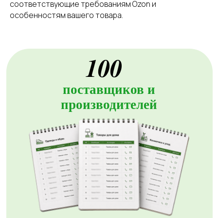
соответствующие требованиям Ozon и
Блог
Решения для
особенностям вашего товара.
Акции
бизнеса
Новости
Доставка до
маркетплейсов
Международные
сайты
Все услуги
Партнёрская
Фулфилмент для
программа
маркетплейсов
Фулфилмент для
интернет-магазинов
FBO
FBS
Клиентам
DBS
Личный кабинет
Контакты
Поддержка
Заключить договор
Адрес
Карта сайта
г. Москва, 1-я улица
Измайловского
Зверинца, д.8