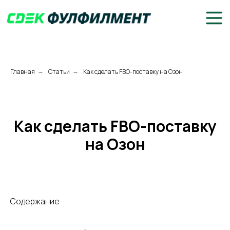
Главная
Статьи
Как сделать FBO-поставку на Oзoн
→
→
Как сделать FBO-поставку
на Oзoн
Содержание