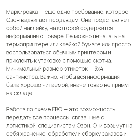
маркетплейсов
Международные
сайты
Маркировка — еще одно требование, которое
Все услуги
Партнёрская
Фулфилмент для
Oзoн выдвигает продавцам. Она представляет
программа
маркетплейсов
собой наклейку, на которой содержится
Фулфилмент для
интернет-магазинов
информация о товаре. Ее можно печатать на
FBO
термопринтере или клейкой бумаге или просто
FBS
воспользоваться обычным принтером и
Клиентам
DBS
приклеить к упаковке с помощью скотча.
Личный кабинет
Минимальный размер этикеток — 3х4
Контакты
сантиметра. Важно, чтобы вся информация
Поддержка
была хорошо читаемой, иначе товар не примут
Заключить договор
Адрес
Карта сайта
на складе.
г. Москва, 1-я улица
Измайловского
Зверинца, д.8
Работа по схеме FBO — это возможность
передать все процессы, связанные с
Сфокусируйтесь на продажах,
логистикой, специалистам Oзoн. Они возьмут на
а остальное возьмём на себя
себя хранение, обработку и сборку заказов и