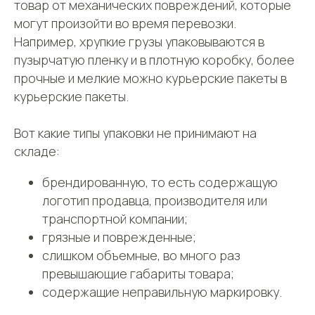
товар от механических повреждений, которые
могут произойти во время перевозки.
Например, хрупкие грузы упаковываются в
пузырчатую пленку и в плотную коробку, более
прочные и мелкие можно курьерские пакеты в
курьерские пакеты.
Вот какие типы упаковки не принимают на
складе:
брендированную, то есть содержащую
СДЭК
Телефон
логотип продавца, производителя или
Фулфилмент
+7(967)555-60-11
транспортной компании;
О нас
грязные и поврежденные;
sales@ffcdek.ru
Адреса складов
слишком объемные, во много раз
Тарифы
превышающие габариты товара;
Блог
Решения для
содержащие неправильную маркировку.
Акции
бизнеса
Новости
Доставка до