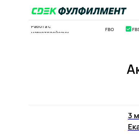
Работа с
FBO
FB
маркетплейсами
А
ОТСЛЕДИТЬ
ЗАКЛ
ПОСЫЛКУ
3 
Ек