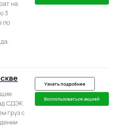
рат на
о 3
е по
да.
оскве
Узнать подробнее
ющие
Воспользоваться акцией
лад СДЭК
м груз с
юдении