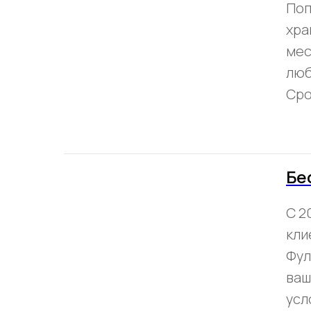
Поп
хра
мес
люб
Сро
Бе
С 2
кли
Фул
ваш
усл