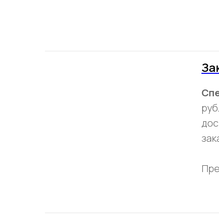
За
Спе
руб
дос
зака
Пре