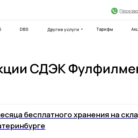
Перезво
S
DBS
Тарифы
Ак
Другие услуги
кции СДЭК Фулфилме
ЮЧИТЬ ДОГОВОР
МЕЖДУНАРОДНЫЕ САЙТЫ
Партнёры
месяца бесплатного хранения на скла
атеринбурге