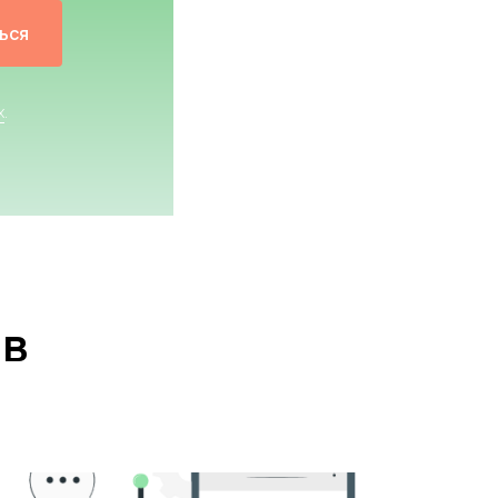
ься
х
.
ов