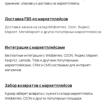
и продажах
хранение, упаковку и доставку на маркетплейсы
Доставка FBS до маркетплейсов
повышая эффективность
Доставка заказа на склад Wildberries, Ozon, Яндекс.
бизнеса!
Маркет, МегаМаркет и других популярных маркетплейсов
Мы займёмся остальным:
Интеграции с маркетплейсами
Бесплатные интеграции с Wildberries, OZON, Яндекс.Маркет,
маркировкой, сборкой,
Kaspi.kz, Lamoda, Tilda и другими популярными
упаковкой и перевозкой
заказов
маркетплейсами, CRM и CMS системами для интернет-
магазинов.
заранее сообщим, что
товары заканчиваются
и нужно привезти больше
Забор возвратов с маркетплейсов
сотрудничаем
Курьер заберет возвраты с нужного склада маркетплейса
с маркетплейсами по всем
схемам работы: FBO, FBS и DBS
Wildberries, OZON и других популярных площадок
предоставляем удобную