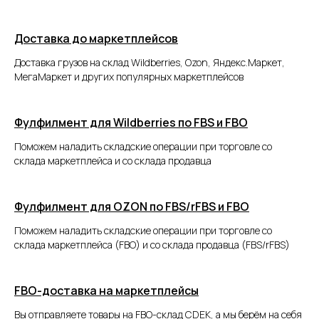
Подробнее
о фулфилменте CDEK
Доставка до маркетплейсов
Фулфилмент для маркетплейсов —
Доставка грузов на склад Wildberries, Ozon, Яндекс.Маркет,
это полный комплекс складских
МегаМаркет и других популярных маркетплейсов
и логистических операций.
Вы отдаёте каждый этап
на аутсорс: от хранения
до доставки заказов (3PL)
Фулфилмент для Wildberries по FBS и FBO
Экономьте время
Поможем наладить складские операции при торговле со
склада маркетплейса и со склада продавца
и ресурсы
Всё, что вам нужно сделать:
Фулфилмент для OZON по FBS/rFBS и FBO
Поможем наладить складские операции при торговле со
заключить договор
склада маркетплейса (FBO) и со склада продавца (FBS/rFBS)
передать товары на наш склад —
транспортировку можем
обеспечить
FBO-доставка на маркетплейсы
получить возможность
Вы отправляете товары на FBO-склад CDEK, а мы берём на себя
сфокусироваться на бизнесе