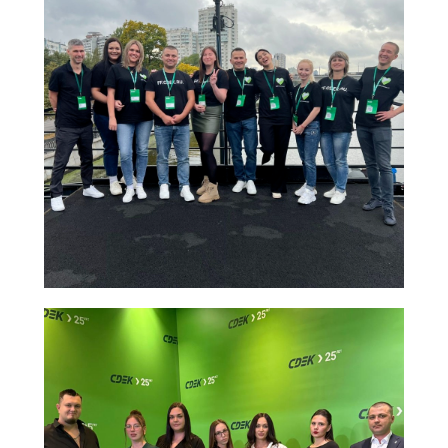
СДЭК
Телефон
Фулфилмент
+7(967)555-60-11
О нас
sales@ffcdek.ru
Адреса складов
Тарифы