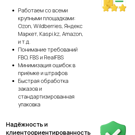
Работаем со всеми
крупными площадками:
Ozon, Wildberries, Яндекс
Маркет, Kaspi.kz, Amazon,
и т.д.
Понимание требований
FBO, FBS и RealFBS
Не знаете, с чего начать
Минимизация ошибок в
работу с фулфилментом?
приёмке и штрафов
Проконсультируем
Быстрая обработка
бесплатно
заказов и
стандартизированная
+7
упаковка
Нажимая кнопку, вы даете
согласие на
обработку персональных данных
.
Надёжность и
Подробнее можно прочитать в
Политике
клиентоориентированность