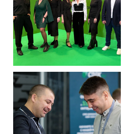
Блог
Решения для
Акции
бизнеса
Новости
Доставка до
маркетплейсов
Международные
сайты
Все услуги
Партнёрская
Фулфилмент для
программа
маркетплейсов
Фулфилмент для
интернет-магазинов
FBO
FBS
Клиентам
DBS
Личный кабинет
Контакты
Поддержка
Заключить договор
Адрес
Карта сайта
г. Москва, 1-я улица
Измайловского
Зверинца, д.8