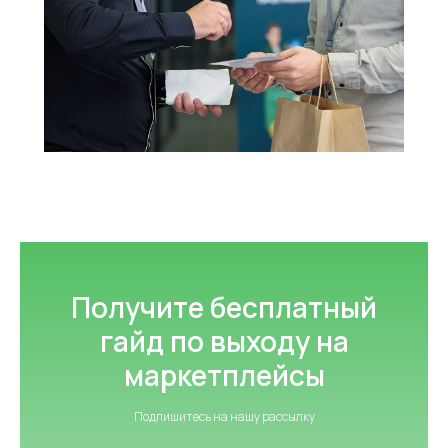
Сфокусируйтесь на продажах,
а остальное возьмём на себя
УЗНАТЬ СТОИМОСТЬ
Оферта
Пользовательское соглашение
Политика сбора ПДн клиентов
©2000 — 2026, Курьерская компания СДЭК
Получите бесплатный
гайд по выходу на
маркетплейсы
Подпишитесь на нашу рассылку