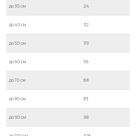
до 30 см
24
до 40 см
32
до 50 см
39
до 60 см
56
до 70 см
68
до 80 см
83
до 90 см
98
до 100 см
108