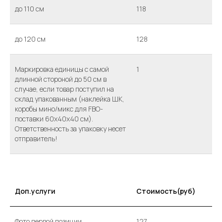
до 110 см
118
до 120 см
128
Маркировка единицы с самой
1
длинной стороной до 50 см в
случае, если товар поступил на
склад упакованным (наклейка ШК,
коробы мино/микс для FBO-
поставки 60х40х40 см).
Ответственность за упаковку несет
отправитель!
Доп.услуги
Стоимость(руб)
Фото первой позиции
127