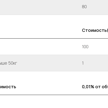
80
Стоимость
100
ыше 50кг
1
оимость
0,01% от о