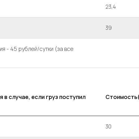
23,4
39
я - 45 рублей/сутки (за все
 в случае, если груз поступил
Стоимость
30