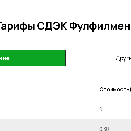
Тарифы СДЭК Фулфилмен
ние
Други
Стоимость
0,1
0,38