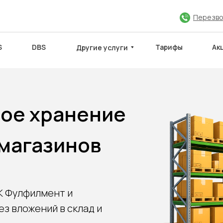
Перезво
S
DBS
Тарифы
Ак
Другие услуги
ое хранение
 магазинов
ЮЧИТЬ ДОГОВОР
МЕЖДУНАРОДНЫЕ САЙТЫ
Партнёры
К Фулфилмент и
з вложений в склад и