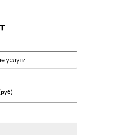
т
е услуги
(руб)