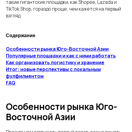
такие гигантские площадки, как Shopee, Lazada и
TikTok Shop, гораздо проще, чем кажется на первый
взгляд.
Содержание
Особенности рынка Юго-Восточной Азии
Подпишитесь на рассылку и получите подборку
Популярные площадки и как с ними работать
производителей и оптовых поставщиков, у которых
можно найти товар для перепродажи на
Как организовать логистику и хранение
маркетплейсах
Итог: новые перспективы с локальным
фулфилментом
FAQ
ПОЛУЧИТЬ СПИСОК
Особенности рынка Юго-
Нажимая кнопку, вы даете
согласие на обработку
персональных данных
.
Подробнее можно
прочитать в
Политике
Восточной Азии
Прежде чем загружать первый товар, важно понять