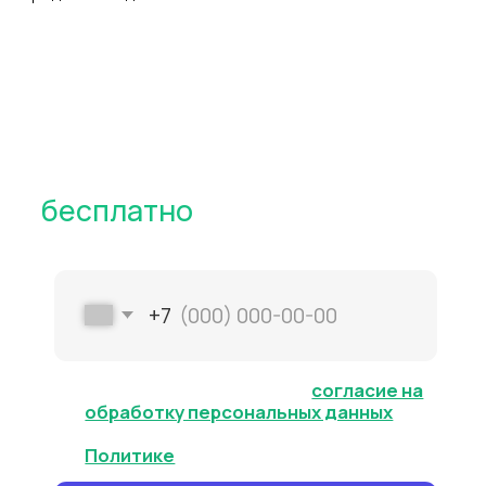
интернет-магазинов
FBO
FBS
Клиентам
DBS
Личный кабинет
Контакты
Поддержка
Заключить договор
Адрес
Карта сайта
г. Москва, 1-я улица
Измайловского
Зверинца, д.8
Сфокусируйтесь на продажах,
а остальное возьмём на себя
УЗНАТЬ СТОИМОСТЬ
Оферта