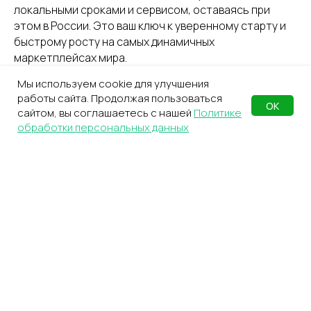
локальными сроками и сервисом, оставаясь при
этом в России. Это ваш ключ к уверенному старту и
быстрому росту на самых динамичных
маркетплейсах мира.
Мы используем cookie для улучшения
работы сайта. Продолжая пользоваться
ОК
сайтом, вы соглашаетесь с нашей
Политике
Оптимизируйте процессы
обработки персональных данных
вместе с фулфилментом
Оставьте заявку — подберём решение под ваш
бизнес и бесплатно сделаем индивидуальный
расчёт услуг
Email