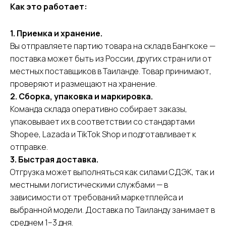
Как это работает:
1. Приемка и хранение.
Вы отправляете партию товара на склад в Бангкоке —
поставка может быть из России, других стран или от
местных поставщиков в Таиланде. Товар принимают,
проверяют и размещают на хранение.
СДЭК
Телефон
2. Сборка, упаковка и маркировка.
Фулфилмент
+7(967)555-60-11
Команда склада оперативно собирает заказы,
О нас
упаковывает их в соответствии со стандартами
sales@ffcdek.ru
Адреса складов
Shopee, Lazada и TikTok Shop и подготавливает к
Тарифы
отправке.
Блог
Решения для
3. Быстрая доставка.
Акции
бизнеса
Отгрузка может выполняться как силами СДЭК, так и
Новости
Доставка до
местными логистическими службами — в
маркетплейсов
Международные
сайты
Все услуги
зависимости от требований маркетплейса и
Партнёрская
Фулфилмент для
выбранной модели. Доставка по Таиланду занимает в
программа
маркетплейсов
среднем 1–3 дня.
Фулфилмент для