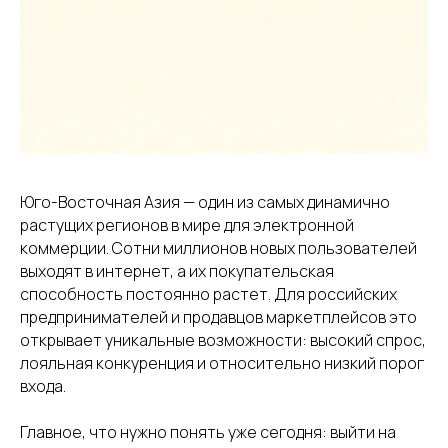
Юго-Восточная Азия — один из самых динамично
растущих регионов в мире для электронной
коммерции. Сотни миллионов новых пользователей
выходят в интернет, а их покупательская
способность постоянно растет. Для российских
предпринимателей и продавцов маркетплейсов это
открывает уникальные возможности: высокий спрос,
лояльная конкуренция и относительно низкий порог
100
входа.
поставщиков и
Главное, что нужно понять уже сегодня: выйти на
производителей