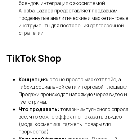
бесплатно
брендов, интеграция с экосистемой
Alibaba. Lazada предоставляет продавцам
продвинутые аналитические и маркетинговые
+7
инструменты для построения долгосрочной
стратегии.
Нажимая кнопку, вы даете
согласие на
обработку персональных данных
.
Подробнее можно прочитать в
Политике
TikTok Shop
ПОЛУЧИТЬ КОНСУЛЬТАЦИЮ
Концепция:
это не просто маркетплейс, а
гибрид социальной сети и торговой площадки.
Продажи происходят напрямую через видео и
live-стримы.
Что продавать:
товары-импульсного спроса,
все, что можно эффектно показать в видео
(мода, косметика, гаджеты, товары для
творчества).
Ключевой фактор:
скорость. Виральный