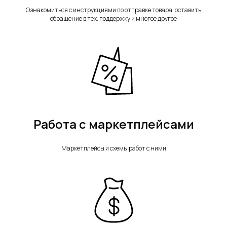
Ознакомиться с инструкциями по отправке товара, оставить
обращение в тех. поддержку и многое другое
Адрес
Телефон
г. Москва, 1-я улица
+79675554150
Измайловского
Зверинца, д.8
Работа с маркетплейсами
Сфокусируйтесь на продажах,
а остальное возьмём на себя
Маркетплейсы и схемы работ с ними
ЗАКЛЮЧИТЬ ДОГОВОР
Главная
Дополнительно