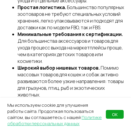
ухода и отдельные аксессуары.
Простая логистика.
Большинство популярных
зоотоваров не требуют специальных условий
хранения, легко упаковываются и подходят для
доставки как по модели FBO, так и FBS.
Минимальные требования к сертификации.
Для большинства аксессуаров и товаров для
ухода процесс выхода на маркетплейсы проще,
чем в категориях детских товаров или
косметики.
Широкий выбор нишевых товаров.
Помимо
массовых товаров для кошек и собак активно
развиваются более узкие направления: товары
для грызунов, птиц, рыб и экзотических
животных.
Мы используем cookie для улучшения
работы сайта. Продолжая пользоваться
Подходит новичкам:
Да. Зоотовары отличаются
ОК
сайтом, вы соглашаетесь с нашей
Политике
стабильным спросом, относительно простой
обработки персональных данных
логистикой и низким процентом возвратов, поэтому