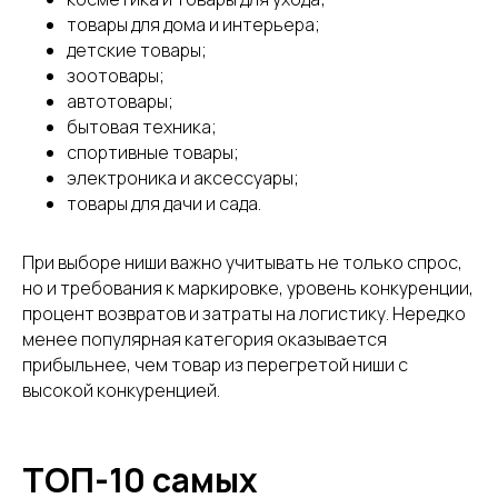
товары для дома и интерьера;
детские товары;
зоотовары;
автотовары;
бытовая техника;
спортивные товары;
электроника и аксессуары;
Подпишитесь на рассылку и получите подборку
производителей и оптовых поставщиков, у которых
товары для дачи и сада.
можно найти товар для перепродажи на
маркетплейсах
При выборе ниши важно учитывать не только спрос,
но и требования к маркировке, уровень конкуренции,
процент возвратов и затраты на логистику. Нередко
ПОЛУЧИТЬ СПИСОК
менее популярная категория оказывается
прибыльнее, чем товар из перегретой ниши с
Нажимая кнопку, вы даете
согласие на обработку
высокой конкуренцией.
персональных данных
.
Подробнее можно
прочитать в
Политике
ТОП-10 самых