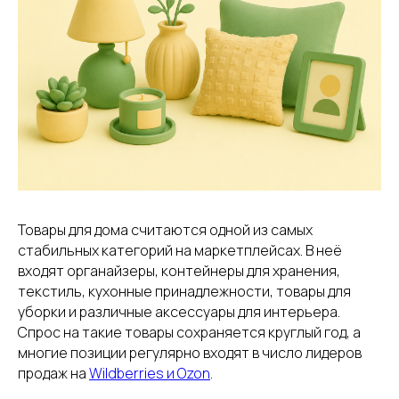
Не знаете, с чего начать
работу с фулфилментом?
Проконсультируем
бесплатно
+7
Нажимая кнопку, вы даете
согласие на
обработку персональных данных
.
Товары для дома считаются одной из самых
Подробнее можно прочитать в
Политике
стабильных категорий на маркетплейсах. В неё
входят органайзеры, контейнеры для хранения,
ПОЛУЧИТЬ КОНСУЛЬТАЦИЮ
текстиль, кухонные принадлежности, товары для
уборки и различные аксессуары для интерьера.
Спрос на такие товары сохраняется круглый год, а
многие позиции регулярно входят в число лидеров
продаж на
Wildberries и Ozon
.