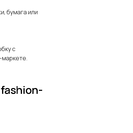
и, бумага или
обку с
-маркете.
fashion-