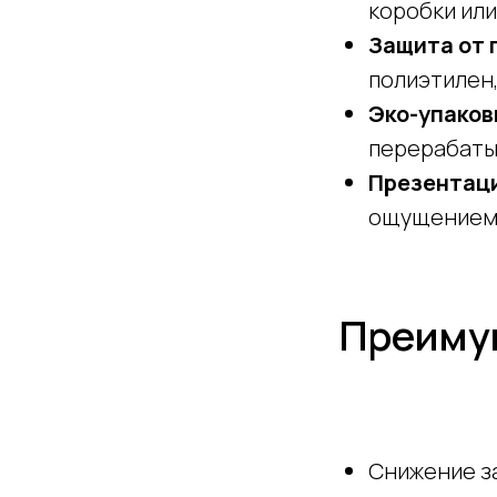
коробки или
Защита от
полиэтилен,
Эко-упаков
перерабаты
Презентаци
ощущением 
Преимущ
Снижение за