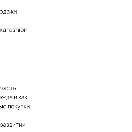
одажи,
а fashion-
 часть
ежда и как
ые покупки.
развитии