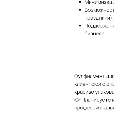
Минимизаци
Возможност
праздники).
Поддержание
бизнеса.
Фулфилмент для 
клиентского опы
красиво упакова
👉 Планируете 
профессиональн