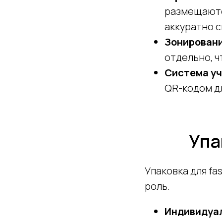
размещаются
аккуратно с
Зонировани
отдельно, 
Система у
QR-кодом дл
Упа
Упаковка для fa
роль.
Индивидуал