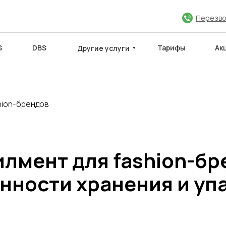
Перезво
S
DBS
Тарифы
Ак
Другие услуги
hion-брендов
ЮЧИТЬ ДОГОВОР
МЕЖДУНАРОДНЫЕ САЙТЫ
Партнёры
лмент для fashion-бр
нности хранения и уп