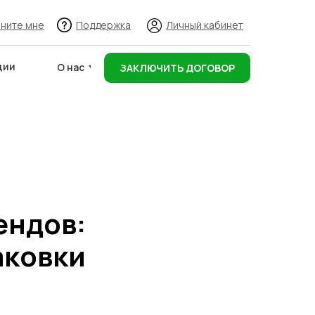
ните мне
Поддержка
Личный кабинет
ции
О нас
ЗАКЛЮЧИТЬ ДОГОВОР
Адреса складов
ендов:
аковки