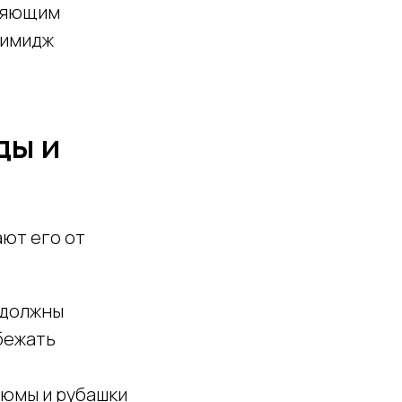
ляющим
 имидж
ды и
ают его от
 должны
бежать
тюмы и рубашки