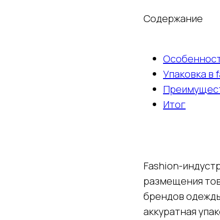
Содержание
Особенност
Упаковка в 
Преимущест
Итог
Fashion-индустр
размещения това
брендов одежды
аккуратная упа