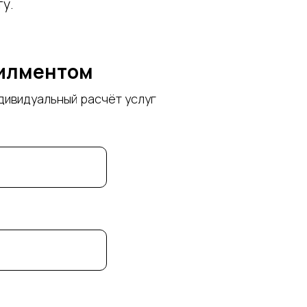
у.
филментом
дивидуальный расчёт услуг