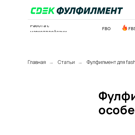
Работа с
FBO
FB
маркетплейсами
Главная
Статьи
Фулфилмент для fas
→
→
ОТСЛЕДИТЬ
ЗАКЛ
ПОСЫЛКУ
Фулфи
особе