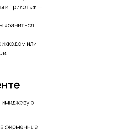
ы и трикотаж —
ы храниться
рихкодом или
ов.
енте
 и имиджевую
 в фирменные