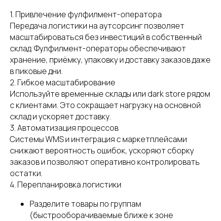
1. Привлечение фулфилмент-оператора
Передача логистики на аутсорсинг позволяет
масштабироваться без инвестиций в собственный
склад. Фулфилмент-операторы обеспечивают
хранение, приёмку, упаковку и доставку заказов даже
в пиковые дни.
2. Гибкое масштабирование
Используйте временные склады или dark store рядом
с клиентами. Это сокращает нагрузку на основной
склад и ускоряет доставку.
Не знаете, с чего начать
3. Автоматизация процессов
работу с фулфилментом?
Системы WMS и интеграция с маркетплейсами
Проконсультируем
снижают вероятность ошибок, ускоряют сборку
бесплатно
заказов и позволяют оперативно контролировать
остатки.
4. Перепланировка логистики
+7
Разделите товары по группам
(быстрооборачиваемые ближе к зоне
Нажимая кнопку, вы даете
согласие на