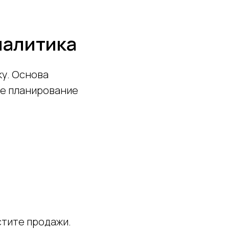
налитика
ку. Основа
ое планирование
стите продажи.