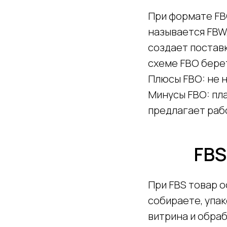
При формате FBO
называется FBW,
создает поставк
схеме FBO берет
Плюсы FBO: не 
Минусы FBO: пла
предлагает рабо
FBS
При FBS товар о
собираете, упа
витрина и обраб