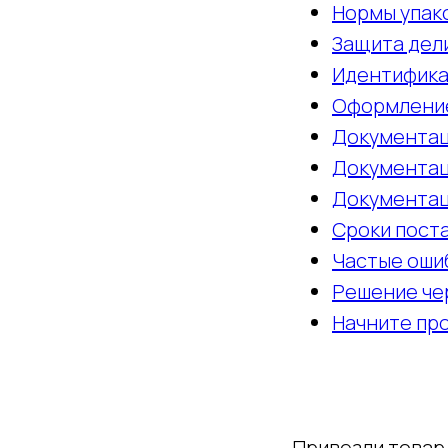
Нормы упак
Защита дел
Идентифика
Оформление
Документаци
Документац
Документац
Сроки пост
Частые ошиб
Решение че
Начните пр
Привезли товар 