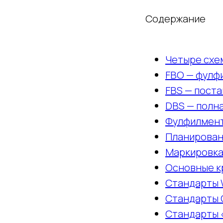
Содержание
Четыре схе
FBO — фулф
FBS — поста
DBS — полн
Фулфилмент
Планировани
Маркировка
Основные к
Стандарты W
Стандарты 
Стандарты 