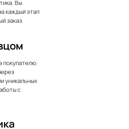
тика. Вы
за каждый этап
ый заказ.
авцом
з покупателю.
через
ли уникальных
аботы с
ика