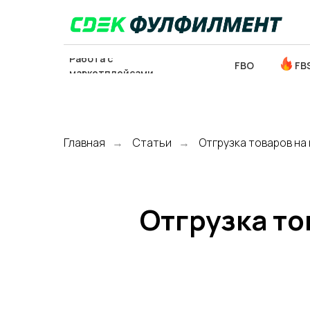
Работа с
FBO
FB
маркетплейсами
Главная
Статьи
Отгрузка товаров на
→
→
ОТСЛЕДИТЬ
ЗАКЛ
ПОСЫЛКУ
Отгрузка то