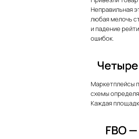
Неправильная эт
любая мелочь ст
и падение рейти
ошибок.
Четыре
Маркетплейсы п
схемы определяе
Каждая площадк
FBO —