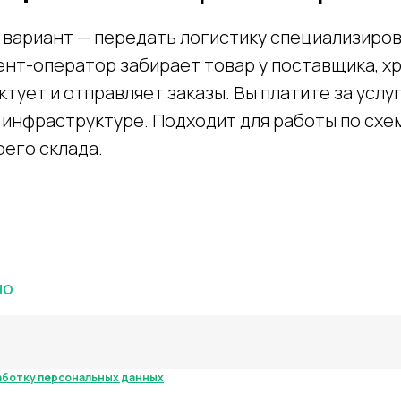
вариант — передать логистику специализиро
нт-оператор забирает товар у поставщика, хр
ктует и отправляет заказы. Вы платите за услу
инфраструктуре. Подходит для работы по схеме
оего склада.
аботу с фулфилментом?
но
работку персональных данных
.