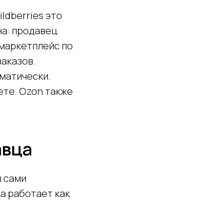
ldberries это
на: продавец
 маркетплейс по
заказов.
матически.
ете. Ozon также
авца
ы сами
а работает как