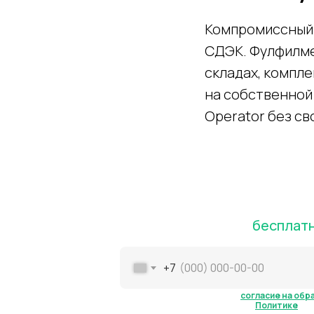
Компромиссный 
СДЭК. Фулфилме
складах, компле
на собственной 
Operator без св
Не знаете, с чего начать р
Проконсультируем
бесплат
+7
Нажимая кнопку, вы даете
согласие на об
Подробнее можно прочитать в
Политике