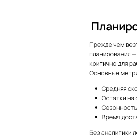
Планиро
Прежде чем везт
планирования —
критично для ра
Основные метри
Средняя ско
Остатки на 
Сезонность
Время дост
Без аналитики л