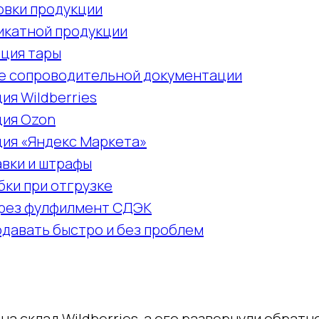
овки продукции
икатной продукции
ция тары
 сопроводительной документации
я Wildberries
ия Ozon
ия «Яндекс Маркета»
авки и штрафы
ки при отгрузке
рез фулфилмент СДЭК
одавать быстро и без проблем
на склад Wildberries, а его развернули обратн