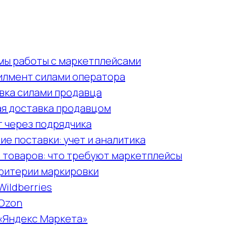
мы работы с маркетплейсами
илмент силами оператора
вка силами продавца
ая доставка продавцом
 через подрядчика
е поставки: учет и аналитика
 товаров: что требуют маркетплейсы
ритерии маркировки
ildberries
Ozon
«Яндекс Маркета»