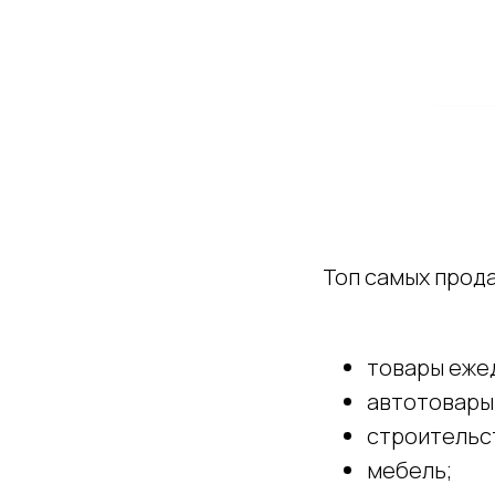
Топ самых прод
товары еже
автотовары
строительс
мебель;