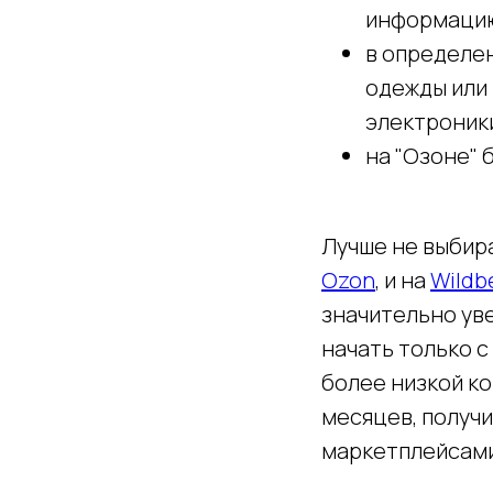
информацию
в определен
одежды или 
электроники
на "Озоне"
Лучше не выбир
Ozon
, и на
Wildb
значительно ув
начать только с
более низкой к
месяцев, получи
маркетплейсами,