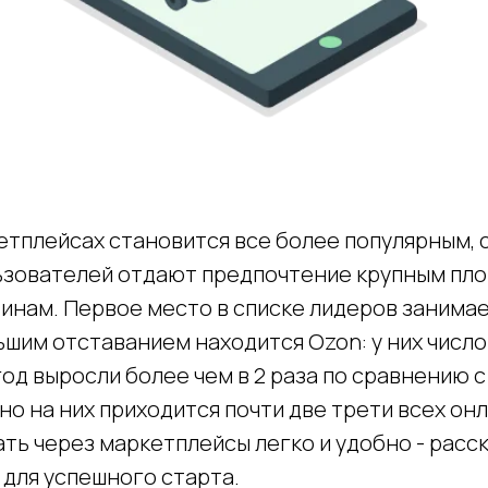
етплейсах становится все более популярным, 
ьзователей отдают предпочтение крупным пло
нам. Первое место в списке лидеров занимает
шим отставанием находится Ozon: у них число
год выросли более чем в 2 раза по сравнению
но на них приходится почти две трети всех он
ть через маркетплейсы легко и удобно - расс
 для успешного старта.