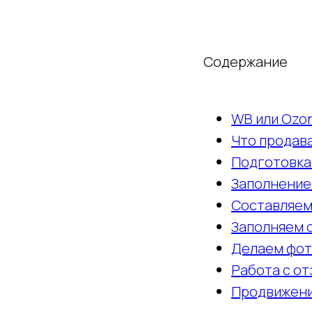
Содержание
WB или Ozon
Что продав
Подготовка
Заполнение
Составляем
Заполняем 
Делаем фо
Работа с о
Продвижени