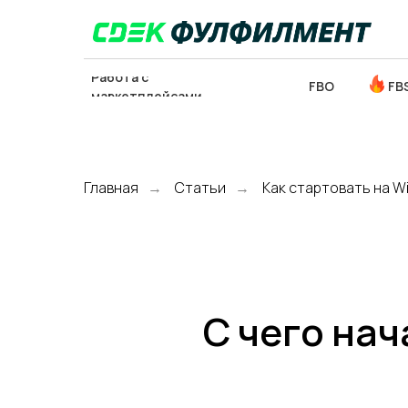
Работа с
FBO
FB
маркетплейсами
Главная
Статьи
Как стартовать на Wi
→
→
ОТСЛЕДИТЬ
ЗАКЛ
ПОСЫЛКУ
С чего нач