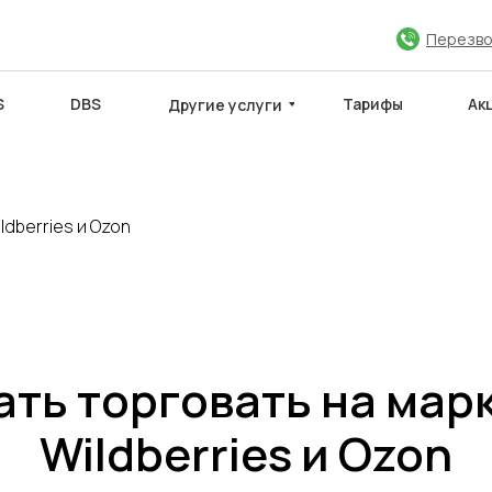
Перезво
S
DBS
Тарифы
Ак
Другие услуги
ldberries и Ozon
ЮЧИТЬ ДОГОВОР
МЕЖДУНАРОДНЫЕ САЙТЫ
Партнёры
ать торговать на ма
Wildberries и Ozon