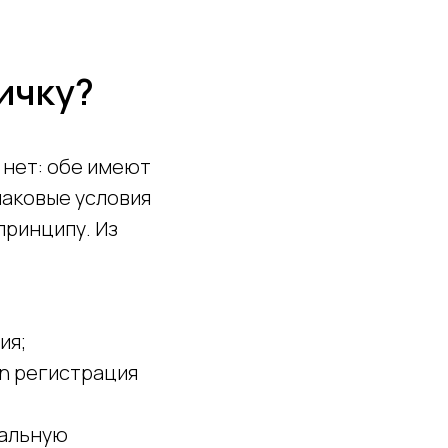
вичку?
нет: обе имеют
наковые условия
принципу. Из
ия;
on регистрация
уальную