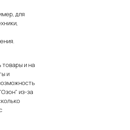
имер, для
ехники,
ения.
 товары и на
ты и
 возможность
"Озон" из-за
сколько
с