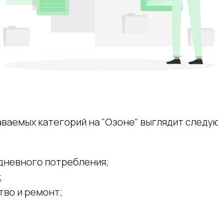
аваемых категорий на "Озоне" выглядит след
дневного потребления;
;
тво и ремонт;