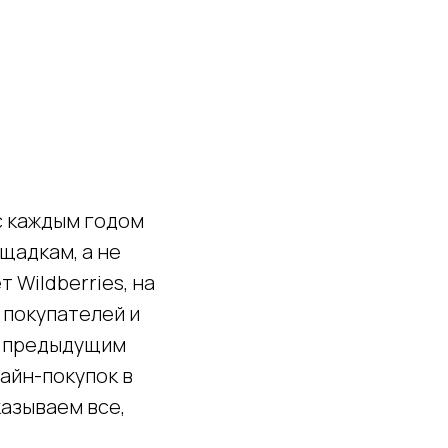
с каждым годом
щадкам, а не
 Wildberries, на
 покупателей и
 с предыдущим
лайн-покупок в
казываем все,