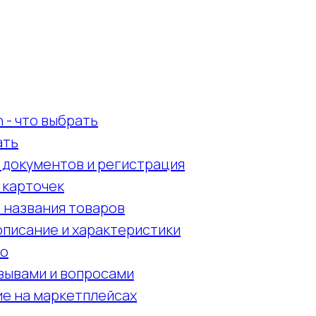
 - что выбрать
ать
 документов и регистрация
 карточек
 названия товаров
описание и характеристики
то
тзывами и вопросами
е на маркетплейсах