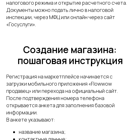
налогового режима и открытие расчетного счета.
100
Документы можно подать лично в налоговой
инспекции, через МФЦ или онлайн через сайт
поставщиков и
«Госуслуги».
производителей
Создание магазина:
пошаговая инструкция
Регистрация на маркетплейсе начинается с
загрузки мобильного приложения «Flowwow
Подпишитесь на рассылку и получите подборку
продавец» или перехода на официальный сайт.
производителей и оптовых поставщиков, у которых
можно найти товар для перепродажи на
После подтверждения номера телефона
маркетплейсах
открывается анкета для заполнения базовой
информации.
В анкете указывают:
ПОЛУЧИТЬ СПИСОК
название магазина;
контактные данные;