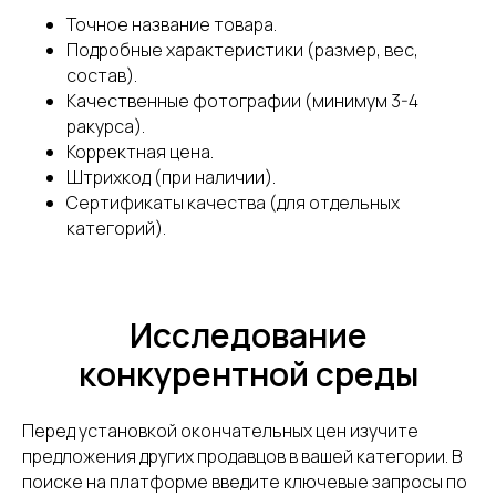
Точное название товара.
Подробные характеристики (размер, вес,
состав).
Качественные фотографии (минимум 3-4
ракурса).
Корректная цена.
Штрихкод (при наличии).
Сертификаты качества (для отдельных
категорий).
Исследование
Не знаете, с чего начать
конкурентной среды
работу с фулфилментом?
Проконсультируем
бесплатно
Перед установкой окончательных цен изучите
предложения других продавцов в вашей категории. В
поиске на платформе введите ключевые запросы по