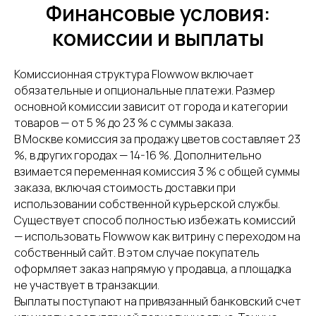
Финансовые условия:
комиссии и выплаты
Комиссионная структура Flowwow включает
обязательные и опциональные платежи. Размер
основной комиссии зависит от города и категории
товаров — от 5 % до 23 % с суммы заказа.
В Москве комиссия за продажу цветов составляет 23
%, в других городах — 14-16 %. Дополнительно
СДЭК
Телефон
взимается переменная комиссия 3 % с общей суммы
Фулфилмент
+7(967)555-60-11
заказа, включая стоимость доставки при
О нас
использовании собственной курьерской службы.
sales@ffcdek.ru
Адреса складов
Существует способ полностью избежать комиссий
Тарифы
— использовать Flowwow как витрину с переходом на
Блог
Решения для
собственный сайт. В этом случае покупатель
Акции
бизнеса
оформляет заказ напрямую у продавца, а площадка
Новости
Доставка до
не участвует в транзакции.
маркетплейсов
Международные
Выплаты поступают на привязанный банковский счет
сайты
Все услуги