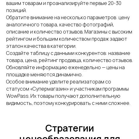
+7
вашим товарам и проанализируйте первые 20-30
позиций.
Нажимая кнопку, вы даете
согласие на
Обратите внимание на несколько параметров: цену
обработку персональных данных
.
аналогичного товара, качество фотографий,
Подробнее можно прочитать в
Политике
описание и количество отзывов. Магазины с высоким
рейтингом и большим количеством продаж задают
ПОЛУЧИТЬ КОНСУЛЬТАЦИЮ
эталон качества в категории.
Создайте таблицу с данными конкурентов: название
товара, цена, рейтинг продавца, количество отзывов.
Обновляйте информацию еженедельно — цены на
площадке меняются динамично.
Особое внимание уделите реализаторам со
статусом «Супермагазин» и участникам программы
WowPass. Их товары получают дополнительную
видимость, поэтому конкурировать с ними сложнее.
Стратегии
ценообразования для