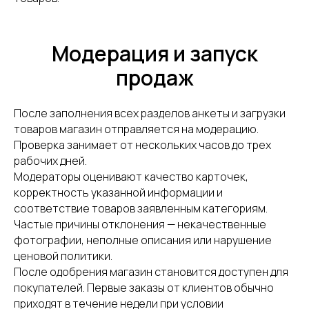
Оферта
Пользовательское соглашение
Модерация и запуск
Политика сбора ПДн клиентов
продаж
©2000 — 2026, Курьерская компания СДЭК
После заполнения всех разделов анкеты и загрузки
товаров магазин отправляется на модерацию.
Проверка занимает от нескольких часов до трех
рабочих дней.
Модераторы оценивают качество карточек,
корректность указанной информации и
соответствие товаров заявленным категориям.
Частые причины отклонения — некачественные
фотографии, неполные описания или нарушение
ценовой политики.
После одобрения магазин становится доступен для
покупателей. Первые заказы от клиентов обычно
приходят в течение недели при условии