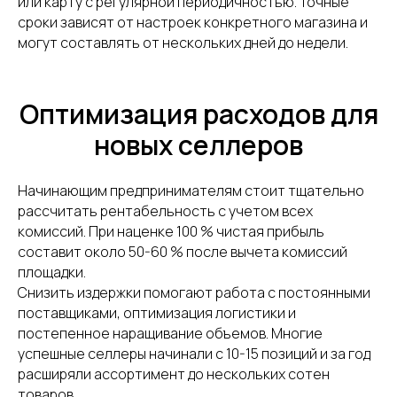
или карту с регулярной периодичностью. Точные
Партнёрская
Фулфилмент для
сроки зависят от настроек конкретного магазина и
программа
маркетплейсов
могут составлять от нескольких дней до недели.
Фулфилмент для
интернет-магазинов
FBO
FBS
Оптимизация расходов для
Клиентам
DBS
новых селлеров
Личный кабинет
Контакты
Поддержка
Начинающим предпринимателям стоит тщательно
Заключить договор
Адрес
рассчитать рентабельность с учетом всех
Карта сайта
г. Москва, 1-я улица
комиссий. При наценке 100 % чистая прибыль
Измайловского
составит около 50-60 % после вычета комиссий
Зверинца, д.8
площадки.
Снизить издержки помогают работа с постоянными
Сфокусируйтесь на продажах,
поставщиками, оптимизация логистики и
а остальное возьмём на себя
постепенное наращивание объемов. Многие
успешные селлеры начинали с 10-15 позиций и за год
УЗНАТЬ СТОИМОСТЬ
расширяли ассортимент до нескольких сотен
товаров.