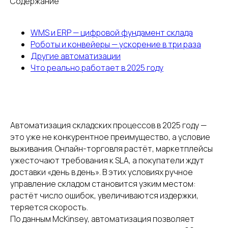
Содержание
WMS и ERP — цифровой фундамент склада
Роботы и конвейеры — ускорение в три раза
Другие автоматизации
Что реально работает в 2025 году
Автоматизация складских процессов в 2025 году —
это уже не конкурентное преимущество, а условие
выживания. Онлайн-торговля растёт, маркетплейсы
ужесточают требования к SLA, а покупатели ждут
доставки «день в день». В этих условиях ручное
управление складом становится узким местом:
растёт число ошибок, увеличиваются издержки,
теряется скорость.
По данным McKinsey, автоматизация позволяет