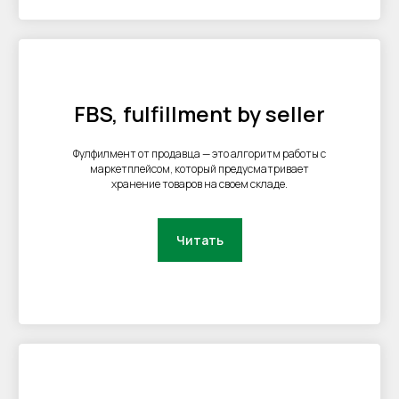
Политика сбора ПДн клиентов
©2000 — 2026, Курьерская компания СДЭК
FBS, fulfillment by seller
Фулфилмент от продавца — это алгоритм работы с
маркетплейсом, который предусматривает
хранение товаров на своем складе.
Читать