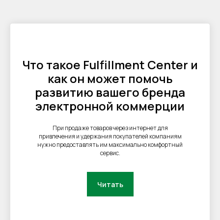
FBO
FBS
Клиентам
DBS
Личный кабинет
Контакты
Что такое Fulfillment Center и
Поддержка
как он может помочь
Заключить договор
Адрес
развитию вашего бренда
Карта сайта
г. Москва, 1-я улица
Измайловского
электронной коммерции
Зверинца, д.8
При продаже товаров через интернет для
привлечения и удержания покупателей компаниям
Сфокусируйтесь на продажах,
нужно предоставлять им максимально комфортный
а остальное возьмём на себя
сервис.
УЗНАТЬ СТОИМОСТЬ
Читать
Оферта
Пользовательское соглашение