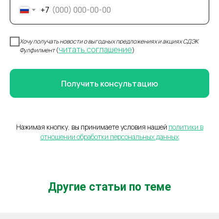
+7
Хочу получать новости о выгодных предложениях и акциях СДЭК
читать соглашение
Фулфилмент
(
)
СДЭК
Телефон
Получить консультацию
Фулфилмент
+7(967)555-60-11
О нас
sales@ffcdek.ru
Адреса складов
Нажимая кнопку, вы принимаете условия нашей
политики в
Тарифы
отношении обработки персональных данных
Блог
Решения для
Акции
бизнеса
Новости
Доставка до
маркетплейсов
Международные
сайты
Все услуги
Другие статьи по теме
Партнёрская
Фулфилмент для
программа
маркетплейсов
Фулфилмент для
интернет-магазинов