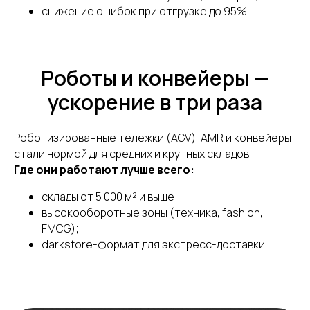
снижение ошибок при отгрузке до 95%.
Проконсультируем
бесплатно
Роботы и конвейеры —
+7
ускорение в три раза
Нажимая кнопку, вы даете
согласие на
обработку персональных данных
.
Подробнее можно прочитать в
Роботизированные тележки (AGV), AMR и конвейеры
Политике
стали нормой для средних и крупных складов.
Где они работают лучше всего:
ПОЛУЧИТЬ КОНСУЛЬТАЦИЮ
склады от 5 000 м² и выше;
высокооборотные зоны (техника, fashion,
FMCG);
darkstore-формат для экспресс-доставки.