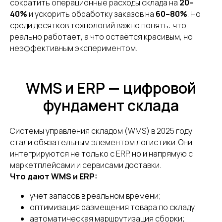
сократить операционные расходы склада на
20–
40%
и ускорить обработку заказов на
60–80%
. Но
среди десятков технологий важно понять: что
реально работает, а что остаётся красивым, но
неэффективным экспериментом.
WMS и ERP — цифровой
фундамент склада
Системы управления складом (WMS) в 2025 году
стали обязательным элементом логистики. Они
интегрируются не только с ERP, но и напрямую с
маркетплейсами и сервисами доставки.
Что дают WMS и ERP:
учёт запасов в реальном времени;
оптимизация размещения товара по складу;
Не знаете, с чего начать
автоматическая маршрутизация сборки;
работу с фулфилментом?