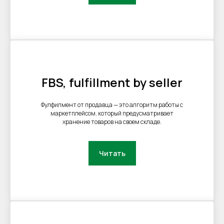
Пользовательское соглашение
Политика сбора ПДн клиентов
©2000 — 2026, Курьерская компания СДЭК
FBS, fulfillment by seller
Фулфилмент от продавца — это алгоритм работы с
маркетплейсом, который предусматривает
хранение товаров на своем складе.
Читать