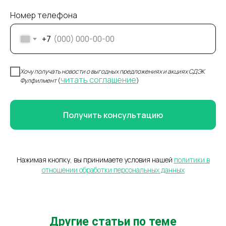
Номер телефона
+7
Хочу получать новости о выгодных предложениях и акциях СДЭК
читать соглашение
Фулфилмент
(
)
СДЭК
Телефон
Фулфилмент
+7(967)555-60-11
Получить консультацию
О нас
sales@ffcdek.ru
Адреса складов
Тарифы
Блог
Решения для
Нажимая кнопку, вы принимаете условия нашей
политики в
Акции
бизнеса
отношении обработки персональных данных
Новости
Доставка до
маркетплейсов
Международные
сайты
Все услуги
Партнёрская
Фулфилмент для
программа
маркетплейсов
Другие статьи по теме
Фулфилмент для