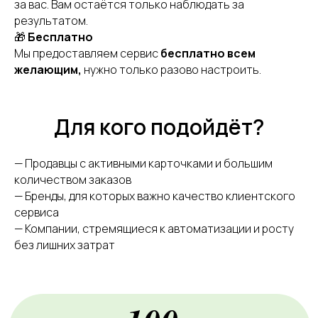
за вас. Вам остаётся только наблюдать за
результатом.
🎁
Бесплатно
Подпишитесь на рассылку и получите подборку
производителей и оптовых поставщиков, у которых
Мы предоставляем сервис
бесплатно всем
можно найти товар для перепродажи на
маркетплейсах
желающим,
нужно только разово настроить.
Для кого подойдёт?
ПОЛУЧИТЬ СПИСОК
— Продавцы с активными карточками и большим
Нажимая кнопку, вы даете
согласие на обработку
персональных данных
.
Подробнее можно
количеством заказов
прочитать в
Политике
— Бренды, для которых важно качество клиентского
сервиса
— Компании, стремящиеся к автоматизации и росту
без лишних затрат