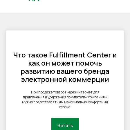
интернет-магазинов
FBO
FBS
Клиентам
DBS
Личный кабинет
Контакты
Поддержка
Заключить договор
Адрес
Что такое Fulfillment Center и
Карта сайта
г. Москва, 1-я улица
как он может помочь
Измайловского
Зверинца, д.8
развитию вашего бренда
электронной коммерции
Сфокусируйтесь на продажах,
а остальное возьмём на себя
При продаже товаров через интернет для
привлечения и удержания покупателей компаниям
нужно предоставлять им максимально комфортный
УЗНАТЬ СТОИМОСТЬ
сервис.
Читать
Оферта