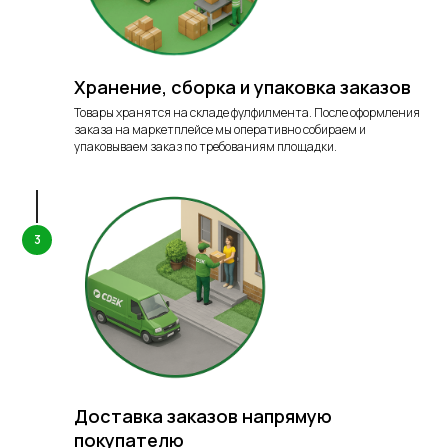
Хранение, сборка и упаковка заказов
Товары хранятся на складе фулфилмента. После оформления
заказа на маркетплейсе мы оперативно собираем и
упаковываем заказ по требованиям площадки.
Приемка единицы товара
от 7 руб.
Сборка первой единицы
80/120 руб.
в заказе
Сборка каждой
13 руб.
последующей единицы
Хранение
от 0,1 руб за единицу / сутки
Доставка заказов напрямую
покупателю