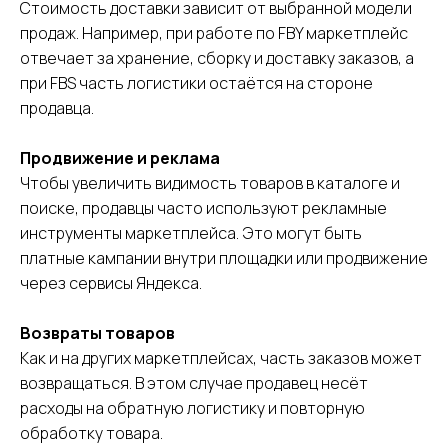
Контакты
Стоимость доставки зависит от выбранной модели
Поддержка
продаж. Например, при работе по FBY маркетплейс
Заключить договор
отвечает за хранение, сборку и доставку заказов, а
Адрес
Карта сайта
г. Москва, 1-я улица
при FBS часть логистики остаётся на стороне
Измайловского
продавца.
Зверинца, д.8
Продвижение и реклама
Сфокусируйтесь на продажах,
Чтобы увеличить видимость товаров в каталоге и
а остальное возьмём на себя
поиске, продавцы часто используют рекламные
инструменты маркетплейса. Это могут быть
УЗНАТЬ СТОИМОСТЬ
платные кампании внутри площадки или продвижение
через сервисы Яндекса.
Оферта
Возвраты товаров
Пользовательское соглашение
Политика сбора ПДн клиентов
Как и на других маркетплейсах, часть заказов может
возвращаться. В этом случае продавец несёт
©2000 — 2026, Курьерская компания СДЭК
расходы на обратную логистику и повторную
обработку товара.