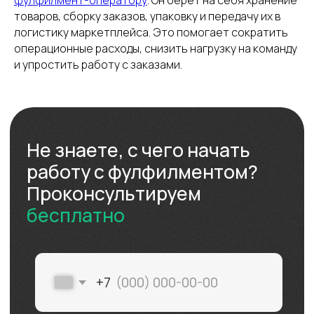
ПОЛУЧИТЬ СПИСОК
товаров, сборку заказов, упаковку и передачу их в
логистику маркетплейса. Это помогает сократить
Нажимая кнопку, вы даете
согласие на обработку
операционные расходы, снизить нагрузку на команду
персональных данных
.
Подробнее можно
и упростить работу с заказами.
прочитать в
Политике