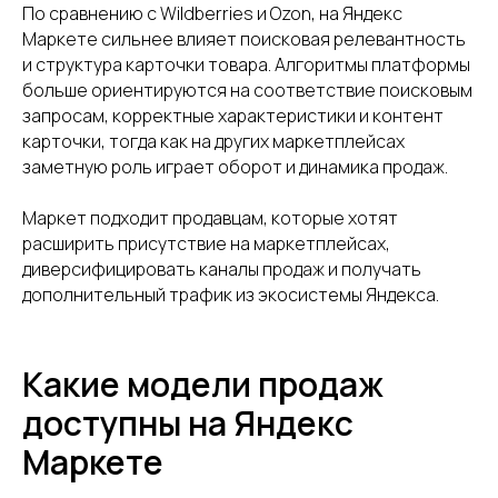
По сравнению с Wildberries и Ozon, на Яндекс
Нажимая кнопку, вы даете
согласие на
Маркете сильнее влияет поисковая релевантность
обработку персональных данных
.
Подробнее можно прочитать в
и структура карточки товара. Алгоритмы платформы
Политике
больше ориентируются на соответствие поисковым
запросам, корректные характеристики и контент
ПОЛУЧИТЬ КОНСУЛЬТАЦИЮ
карточки, тогда как на других маркетплейсах
заметную роль играет оборот и динамика продаж.
Маркет подходит продавцам, которые хотят
расширить присутствие на маркетплейсах,
диверсифицировать каналы продаж и получать
дополнительный трафик из экосистемы Яндекса.
Какие модели продаж
доступны на Яндекс
Маркете