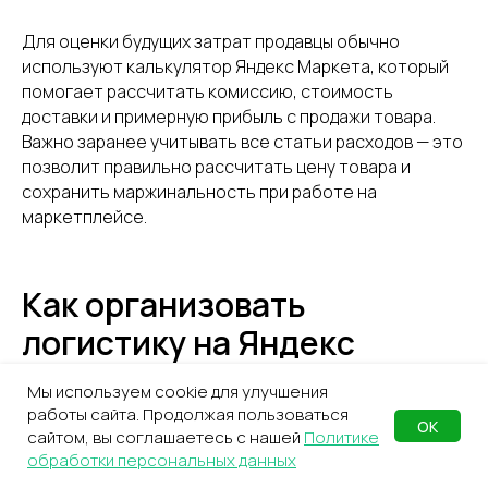
Для оценки будущих затрат продавцы обычно
используют калькулятор Яндекс Маркета, который
помогает рассчитать комиссию, стоимость
доставки и примерную прибыль с продажи товара.
Важно заранее учитывать все статьи расходов — это
позволит правильно рассчитать цену товара и
сохранить маржинальность при работе на
маркетплейсе.
Как организовать
логистику на Яндекс
Маркете
Мы используем cookie для улучшения
работы сайта. Продолжая пользоваться
ОК
Логистика напрямую влияет на продажи и рейтинг
сайтом, вы соглашаетесь с нашей
Политике
обработки персональных данных
магазина на маркетплейсе. Продавец должен
соблюдать SLA по отгрузке, корректно маркировать