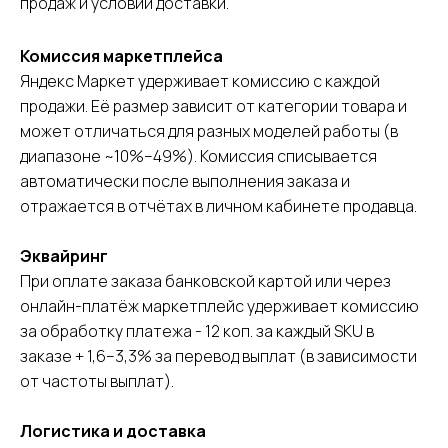
продаж и условий доставки.
Комиссия маркетплейса
СДЭК
Телефон
Фулфилмент
Яндекс Маркет удерживает комиссию с каждой
+7(967)555-60-11
О нас
продажи. Её размер зависит от категории товара и
sales@ffcdek.ru
Адреса складов
может отличаться для разных моделей работы (в
Тарифы
диапазоне ~10%–49%). Комиссия списывается
Блог
Решения для
автоматически после выполнения заказа и
Акции
бизнеса
отражается в отчётах в личном кабинете продавца.
Новости
Доставка до
маркетплейсов
Международные
Эквайринг
сайты
Все услуги
При оплате заказа банковской картой или через
Партнёрская
Фулфилмент для
программа
маркетплейсов
онлайн-платёж маркетплейс удерживает комиссию
Фулфилмент для
за обработку платежа - 12 коп. за каждый SKU в
интернет-магазинов
заказе + 1,6–3,3% за перевод выплат (в зависимости
FBO
от частоты выплат).
FBS
Клиентам
DBS
Личный кабинет
Логистика и доставка