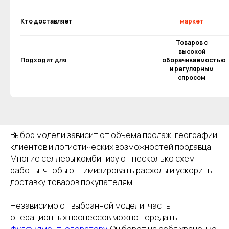
Кто доставляет
маркет
100
Товаров с
высокой
поставщиков и
Подходит для
оборачиваемостью
и регулярным
производителей
спросом
Выбор модели зависит от объема продаж, географии
клиентов и логистических возможностей продавца.
Многие селлеры комбинируют несколько схем
работы, чтобы оптимизировать расходы и ускорить
Подпишитесь на рассылку и получите подборку
производителей и оптовых поставщиков, у которых
доставку товаров покупателям.
можно найти товар для перепродажи на
маркетплейсах
Независимо от выбранной модели, часть
операционных процессов можно передать
фулфилмент-оператору
. Он берёт на себя хранение