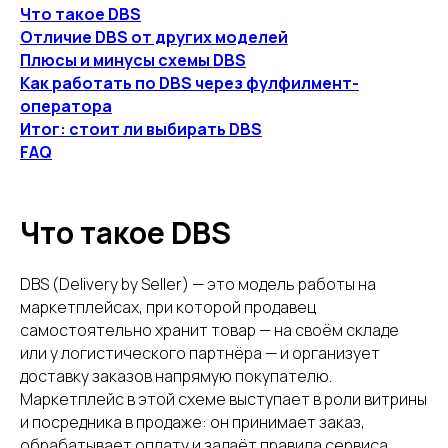
Что такое DBS
Отличие DBS от других моделей
Плюсы и минусы схемы DBS
Как работать по DBS через фулфилмент-
оператора
Итог: стоит ли выбирать DBS
FAQ
Что такое DBS
DBS (Delivery by Seller) — это модель работы на
маркетплейсах, при которой продавец
самостоятельно хранит товар — на своём складе
или у логистического партнёра — и организует
доставку заказов напрямую покупателю.
Маркетплейс в этой схеме выступает в роли витрины
и посредника в продаже: он принимает заказ,
обрабатывает оплату и задаёт правила сервиса.