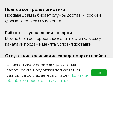
Полный контроль логистики
Продавец сам выбирает службы доставки, сроки и
формат сервиса для клиента.
Гибкость в управлении товаром
СДЭК
Телефон
Можно быстро перераспределять остатки между
Фулфилмент
+7(967)555-60-11
каналами продаж и менять условия доставки.
О нас
sales@ffcdek.ru
Адреса складов
Отсутствие хранения на складах маркетплейса
Тарифы
Нет платы за размещение и риска «заморозки»
Блог
Решения для
Мы используем cookie для улучшения
товара
Акции
бизнеса
работы сайта. Продолжая пользоваться
ОК
.
Новости
сайтом, вы соглашаетесь с нашей
Политике
Доставка до
Подходит для нестандартных товаров
маркетплейсов
обработки персональных данных
Международные
Крупногабарит, хрупкие, дорогие или
сайты
Все услуги
специфические позиции, которые сложно
Партнёрская
Фулфилмент для
программа
маркетплейсов
размещать на складах маркетплейсов.
Фулфилмент для
интернет-магазинов
Недостатки
FBO
❌