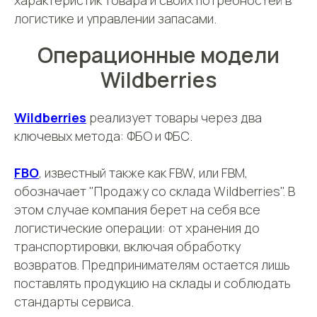
характеристик товара и своих потребностей в
логистике и управлении запасами.
Операционные модели
Wildberries
Wildberries
реализует товары через два
ключевых метода: ФБО и ФБС.
Не знаете, с чего начать
работу с фулфилментом?
FBO
, известный также как FBW, или FBM,
Проконсультируем
обозначает "Продажу со склада Wildberries". В
бесплатно
этом случае компания берет на себя все
логистические операции: от хранения до
транспортировки, включая обработку
+7
возвратов. Предпринимателям остается лишь
поставлять продукцию на склады и соблюдать
Нажимая кнопку, вы даете
согласие на
обработку персональных данных
.
стандарты сервиса.
Подробнее можно прочитать в