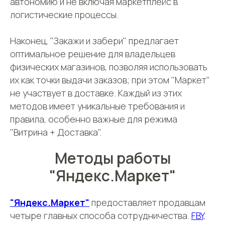
автономию и не включая маркетплейс в
логистические процессы.
100
Наконец, "Закажи и забери" предлагает
оптимальное решение для владельцев
поставщиков и
физических магазинов, позволяя использовать
производителей
их как точки выдачи заказов; при этом "Маркет"
не участвует в доставке. Каждый из этих
методов имеет уникальные требования и
правила, особенно важные для режима
"Витрина + Доставка".
Методы работы
Подпишитесь на рассылку и получите подборку
"Яндекс.Маркет"
производителей и оптовых поставщиков, у которых
можно найти товар для перепродажи на
маркетплейсах
"Яндекс.Маркет"
предоставляет продавцам
четыре главных способа сотрудничества.
FBY,