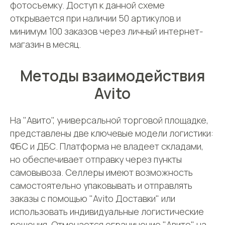
фотосъемку. Доступ к данной схеме
Фулфилмент
+7(967)555-60-11
открывается при наличии 50 артикулов и
О нас
sales@ffcdek.ru
минимум 100 заказов через личный интернет-
Адреса складов
Тарифы
магазин в месяц.
Блог
Решения для
Акции
бизнеса
Методы взаимодействия
Новости
Доставка до
маркетплейсов
Avito
Международные
сайты
Все услуги
Партнёрская
Фулфилмент для
программа
маркетплейсов
На "Авито", универсальной торговой площадке,
Фулфилмент для
представлены две ключевые модели логистики:
интернет-магазинов
ФБС и ДБС. Платформа не владеет складами,
FBO
FBS
но обеспечивает отправку через пункты
Клиентам
DBS
самовывоза. Селлеры имеют возможность
Личный кабинет
самостоятельно упаковывать и отправлять
Контакты
заказы с помощью "Avito Доставки" или
Поддержка
использовать индивидуальные логистические
Заключить договор
Адрес
решения. Отмечается ограничение "Авито" на