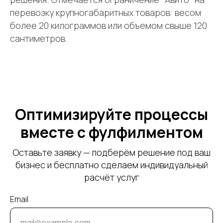
Карта сайта
г. Москва, 1-я улица
перевозку крупногабаритных товаров: весом
Измайловского
Зверинца, д.8
более 20 килограммов или объемом свыше 120
сантиметров.
Сфокусируйтесь на продажах,
а остальное возьмём на себя
УЗНАТЬ СТОИМОСТЬ
Оптимизируйте процессы
Оферта
вместе с фулфилментом
Пользовательское соглашение
Политика сбора ПДн клиентов
Оставьте заявку — подберём решение под ваш
©2000 — 2026, Курьерская компания СДЭК
бизнес и бесплатно сделаем индивидуальный
расчёт услуг
Email