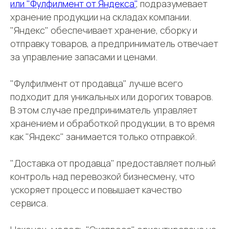
или "Фулфилмент от Яндекса"
, подразумевает
ПОЛУЧИТЬ СПИСОК
хранение продукции на складах компании.
"Яндекс" обеспечивает хранение, сборку и
Нажимая кнопку, вы даете
согласие на обработку
персональных данных
.
Подробнее можно
отправку товаров, а предприниматель отвечает
прочитать в
Политике
за управление запасами и ценами.
"Фулфилмент от продавца" лучше всего
подходит для уникальных или дорогих товаров.
В этом случае предприниматель управляет
хранением и обработкой продукции, в то время
как "Яндекс" занимается только отправкой.
"Доставка от продавца" предоставляет полный
контроль над перевозкой бизнесмену, что
ускоряет процесс и повышает качество
сервиса.