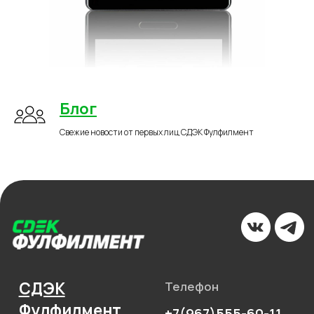
Тарифы
Блог
Решения для
Акции
бизнеса
Новости
Доставка до
маркетплейсов
Международные
сайты
Все услуги
Партнёрская
Фулфилмент для
программа
Блог
маркетплейсов
Фулфилмент для
интернет-магазинов
Свежие новости от первых лиц СДЭК Фулфилмент
FBO
FBS
Клиентам
DBS
Личный кабинет
Контакты
Поддержка
Заключить договор
Адрес
Карта сайта
г. Москва, 1-я улица
Измайловского
Зверинца, д.8