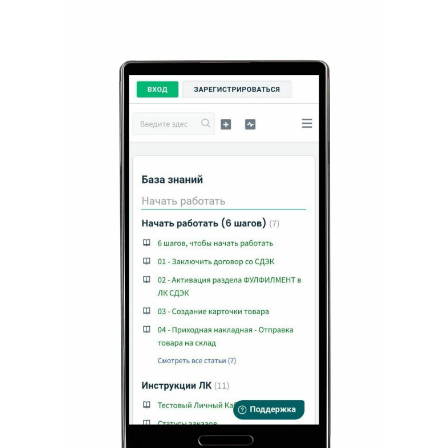
СДЭК
Телефон
Фулфилмент
+7(967)555-60-11
О нас
sales@ffcdek.ru
Адреса складов