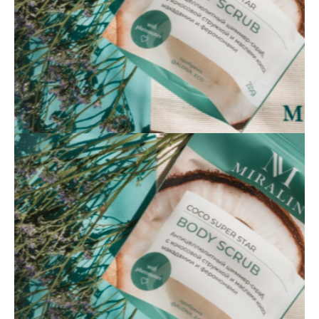
СДЭК
Телефон
Фулфилмент
+7(967)555-60-11
О нас
sales@ffcdek.ru