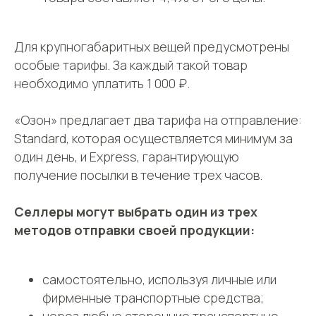
Для крупногабаритных вещей предусмотрены
особые тарифы. За каждый такой товар
необходимо уплатить 1 000 ₽.
«Озон» предлагает два тарифа на отправление:
Standard, которая осуществляется минимум за
один день, и Express, гарантирующую
СДЭК
Телефон
Фулфилмент
получение посылки в течение трех часов.
+7(967)555-60-11
О нас
sales@ffcdek.ru
Адреса складов
Селлеры могут выбрать один из трех
Тарифы
методов отправки своей продукции:
Блог
Решения для
Акции
бизнеса
Новости
Доставка до
самостоятельно, используя личные или
маркетплейсов
Международные
фирменные транспортные средства;
сайты
Все услуги
Партнёрская