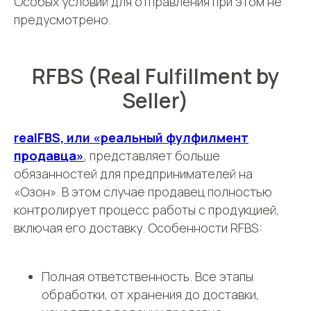
Особых условий для отправления при этом не
предусмотрено.
+7
RFBS (Real Fulfillment by
Нажимая кнопку, вы даете
согласие на
обработку персональных данных
.
Seller)
Подробнее можно прочитать в
Политике
realFBS, или «реальный фулфилмент
ПОЛУЧИТЬ КОНСУЛЬТАЦИЮ
продавца»
, представляет больше
обязанностей для предпринимателей на
«Озон». В этом случае продавец полностью
контролирует процесс работы с продукцией,
включая его доставку. Особенности RFBS:
Полная ответственность. Все этапы
обработки, от хранения до доставки,