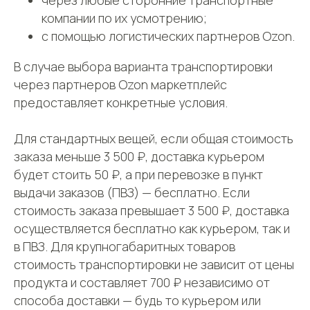
через любые сторонние транспортные
Фулфилмент для
программа
маркетплейсов
компании по их усмотрению;
Фулфилмент для
с помощью логистических партнеров Ozon.
интернет-магазинов
FBO
В случае выбора варианта транспортировки
FBS
Клиентам
через партнеров Ozon маркетплейс
DBS
предоставляет конкретные условия.
Личный кабинет
Контакты
Поддержка
Для стандартных вещей, если общая стоимость
Заключить договор
Адрес
заказа меньше 3 500 ₽, доставка курьером
Карта сайта
г. Москва, 1-я улица
будет стоить 50 ₽, а при перевозке в пункт
Измайловского
Зверинца, д.8
выдачи заказов (ПВЗ) — бесплатно. Если
стоимость заказа превышает 3 500 ₽, доставка
осуществляется бесплатно как курьером, так и
Сфокусируйтесь на продажах,
в ПВЗ. Для крупногабаритных товаров
а остальное возьмём на себя
стоимость транспортировки не зависит от цены
продукта и составляет 700 ₽ независимо от
УЗНАТЬ СТОИМОСТЬ
способа доставки — будь то курьером или