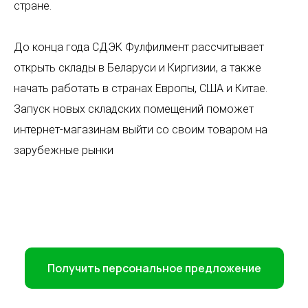
стране.
сайты
Все услуги
Партнёрская
Фулфилмент для
программа
маркетплейсов
До конца года СДЭК Фулфилмент рассчитывает
Фулфилмент для
интернет-магазинов
открыть склады в Беларуси и Киргизии, а также
FBO
начать работать в странах Европы, США и Китае.
FBS
Клиентам
DBS
Запуск новых складских помещений поможет
Личный кабинет
интернет-магазинам выйти со своим товаром на
Контакты
зарубежные рынки
Поддержка
Заключить договор
Адрес
Карта сайта
г. Москва, 1-я улица
Измайловского
Зверинца, д.8
Сфокусируйтесь на продажах,
Получить персональное предложение
а остальное возьмём на себя
УЗНАТЬ СТОИМОСТЬ