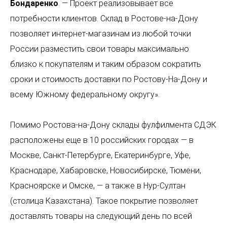
Бондаренко
. — Проект реализовывает все
потребности клиентов. Склад в Ростове-на-Дону
позволяет интернет-магазинам из любой точки
России разместить свои товары максимально
близко к покупателям и таким образом сократить
сроки и стоимость доставки по Ростову-На-Дону и
всему Южному федеральному округу».
Помимо Ростова-на-Дону склады фулфилмента СДЭК
СДЭК
Телефон
расположены еще в 10 российских городах — в
Фулфилмент
+7(967)555-60-11
О нас
Москве, Санкт-Петербурге, Екатеринбурге, Уфе,
sales@ffcdek.ru
Адреса складов
Краснодаре, Хабаровске, Новосибирске, Тюмени,
Тарифы
Красноярске и Омске, — а также в Нур-Султан
Блог
Решения для
(столица Казахстана). Такое покрытие позволяет
Акции
бизнеса
Новости
Доставка до
доставлять товары на следующий день по всей
маркетплейсов
Международные