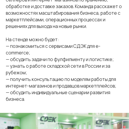
обработке и доставке заказов. Команда расскажет о
возможностях масштабирования бизнеса, работе с
маркетплейсами, операционных процессах и
решениях для выхода на новые рынки.
На стенде можно будет:
— познакомиться с сервисами СДЭК для e-
commerce;
— обсудить задачи по фулфилменту и логистике;
— узнать о работе складской сети в России и за
рубежом;
— получить консультацию по моделям работы для
интернет-магазинов и продавцов маркетплейсов;
— обсудить индивидуальные сценарии развития
СДЭК
Телефон
бизнеса.
Фулфилмент
+7(967)555-60-11
О нас
sales@ffcdek.ru
Адреса складов
Тарифы