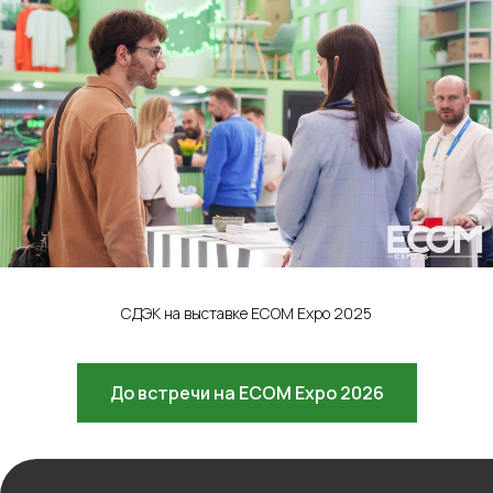
Блог
Решения для
Акции
бизнеса
Новости
Доставка до
маркетплейсов
Международные
сайты
Все услуги
Партнёрская
Фулфилмент для
программа
маркетплейсов
Фулфилмент для
интернет-магазинов
FBO
FBS
Клиентам
DBS
Личный кабинет
СДЭК на выставке ECOM Expo 2025
Контакты
Поддержка
Заключить договор
Адрес
До встречи на ECOM Expo 2026
Карта сайта
г. Москва, 1-я улица
Измайловского
Зверинца, д.8