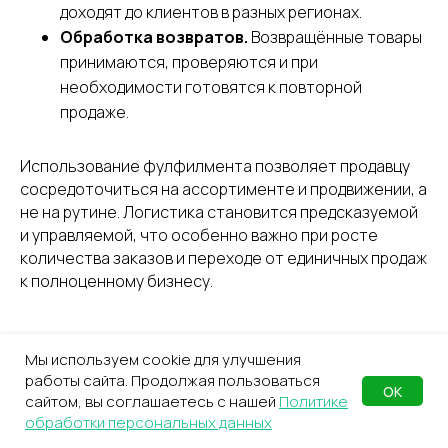
доходят до клиентов в разных регионах.
Обработка возвратов.
Возвращённые товары
принимаются, проверяются и при
необходимости готовятся к повторной
продаже.
Использование фулфилмента позволяет продавцу
сосредоточиться на ассортименте и продвижении, а
не на рутине. Логистика становится предсказуемой
и управляемой, что особенно важно при росте
количества заказов и переходе от единичных продаж
к полноценному бизнесу.
Мы используем cookie для улучшения
работы сайта. Продолжая пользоваться
ОК
сайтом, вы соглашаетесь с нашей
Политике
обработки персональных данных
Сколько стоит продавать