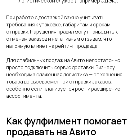
логистической службе (например СДЭК).
Контакты
Поддержка
При работе с доставкой важно учитывать
Заключить договор
Адрес
требования к упаковке, габаритам и срокам
Карта сайта
г. Москва, 1-я улица
отправки. Нарушения правил могут приводить к
Измайловского
отменам заказов и негативным отзывам, что
Зверинца, д.8
напрямую влияет на рейтинг продавца.
Сфокусируйтесь на продажах,
Для стабильных продаж на Авито недостаточно
а остальное возьмём на себя
просто подключить сервис доставки. Бизнесу
необходима слаженная логистика — от хранения
УЗНАТЬ СТОИМОСТЬ
товара до своевременной отправки заказов,
особенно если планируется рост и расширение
ассортимента.
Оферта
Пользовательское соглашение
Политика сбора ПДн клиентов
Как фулфилмент помогает
©2000 — 2026, Курьерская компания СДЭК
продавать на Авито