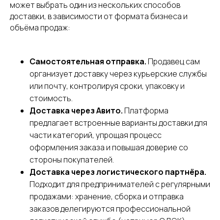
может выбрать один из нескольких способов
доставки, в зависимости от формата бизнеса и
объёма продаж:
СДЭК
Телефон
Фулфилмент
+7(967)555-60-11
О нас
Самостоятельная отправка.
Продавец сам
sales@ffcdek.ru
Адреса складов
организует доставку через курьерские службы
Тарифы
или почту, контролируя сроки, упаковку и
Блог
Решения для
стоимость.
Акции
бизнеса
Доставка через Авито.
Платформа
Новости
Доставка до
предлагает встроенные варианты доставки для
маркетплейсов
Международные
части категорий, упрощая процесс
сайты
Все услуги
оформления заказа и повышая доверие со
Партнёрская
Фулфилмент для
программа
маркетплейсов
стороны покупателей.
Фулфилмент для
Доставка через логистического партнёра.
интернет-магазинов
Подходит для предпринимателей с регулярными
FBO
продажами: хранение, сборка и отправка
FBS
Клиентам
DBS
заказов делегируются профессиональной
Личный кабинет