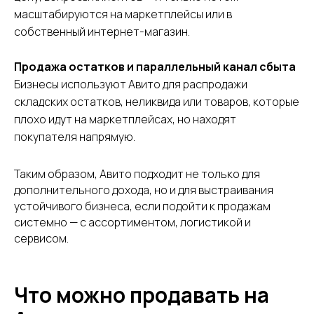
100
масштабируются на маркетплейсы или в
собственный интернет-магазин.
поставщиков и
производителей
Продажа остатков и параллельный канал сбыта
Бизнесы используют Авито для распродажи
складских остатков, неликвида или товаров, которые
плохо идут на маркетплейсах, но находят
покупателя напрямую.
Таким образом, Авито подходит не только для
Подпишитесь на рассылку и получите подборку
дополнительного дохода, но и для выстраивания
производителей и оптовых поставщиков, у которых
можно найти товар для перепродажи на
устойчивого бизнеса, если подойти к продажам
маркетплейсах
системно — с ассортиментом, логистикой и
сервисом.
ПОЛУЧИТЬ СПИСОК
Что можно продавать на
Нажимая кнопку, вы даете
согласие на обработку