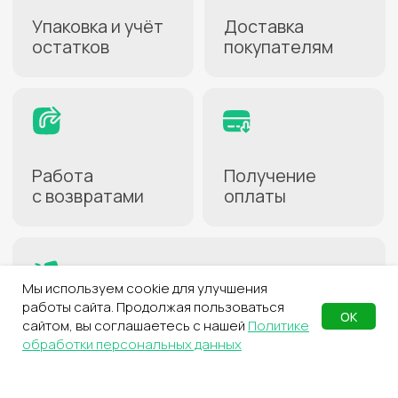
Заполнение анкеты займёт
несколько минут
2
Активируйте услугу
В личном кабинете
на сайте СДЭК
3
Создайте карточки
товаров
Для передачи на хранение
4
Заполните накладную
С перечнем товаров
для склада
Мы используем cookie для улучшения
работы сайта. Продолжая пользоваться
5
Отправьте груз
ОК
сайтом, вы соглашаетесь с нашей
Политике
Курьером, через пункт выдачи
обработки персональных данных
или самостоятельно