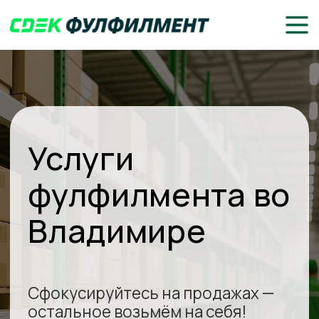
Услуги
фулфилмента во
Владимире
Сфокусируйтесь на продажах —
остальное возьмём на себя!
Доставка до клиентов или
маркетплейсов
Складское хранение, комплектация
и упаковка товаров