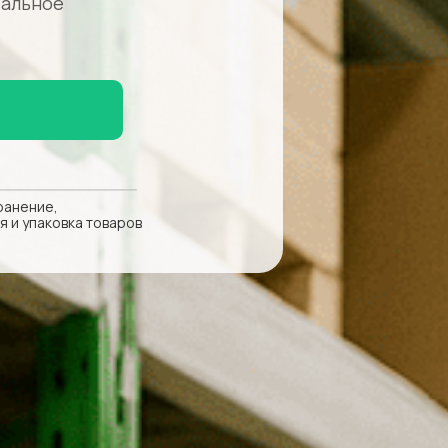
тальное
ранение,
я и упаковка товаров