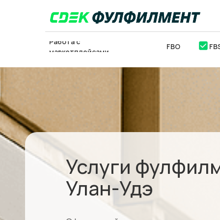
Работа с
FBO
FB
маркетплейсами
ОТСЛЕДИТЬ
ЗАКЛ
ПОСЫЛКУ
Услуги фулфилм
Улан-Удэ