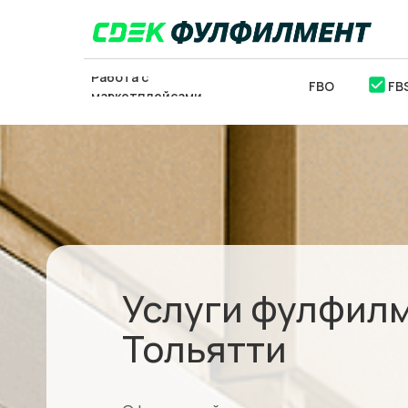
Работа с
FBO
FB
маркетплейсами
ОТСЛЕДИТЬ
ЗАКЛ
ПОСЫЛКУ
Услуги фулфилм
Тольятти