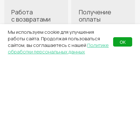
4
Заполните накладную
С перечнем товаров
для склада
Мы используем cookie для улучшения
5
Отправьте груз
работы сайта. Продолжая пользоваться
ОК
Курьером, через пункт выдачи
сайтом, вы соглашаетесь с нашей
Политике
или самостоятельно
обработки персональных данных