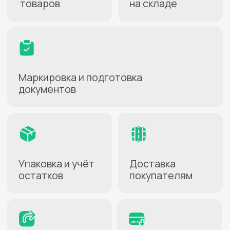
Как начать
работать
1
Заключите договор
Заполнение анкеты займёт
несколько минут
2
Активируйте услугу
В личном кабинете
на сайте СДЭК
3
Создайте карточки
товаров
Для передачи на хранение