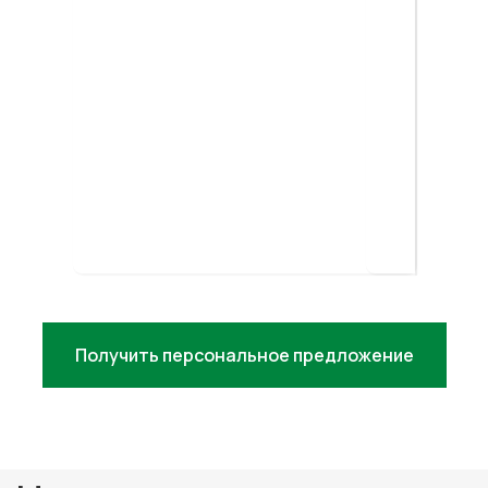
УЗНАТЬ СТОИМОСТЬ
Итоговая стоимость рассчитывается
индивидуально и зависит от
параметров товара, объема заказов,
склада, направления доставки и
выбранной модели работы.
Не знаете, какой город лучше
подойдёт для ваших целей?
Получить персональное предложение
Проконсультируем
бесплатно
+7