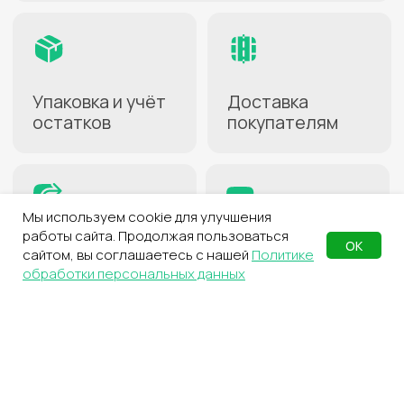
2
Активируйте услугу
В личном кабинете
на сайте СДЭК
3
Создайте карточки
товаров
Для передачи на хранение
4
Заполните накладную
С перечнем товаров
для склада
Мы используем cookie для улучшения
работы сайта. Продолжая пользоваться
ОК
сайтом, вы соглашаетесь с нашей
Политике
5
Отправьте груз
обработки персональных данных
Курьером, через пункт выдачи
или самостоятельно