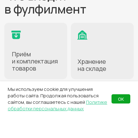
Как начать
работать
1
Заключите договор
Заполнение анкеты займёт
несколько минут
2
Активируйте услугу
В личном кабинете
на сайте СДЭК
3
Создайте карточки
Мы используем cookie для улучшения
товаров
работы сайта. Продолжая пользоваться
Для передачи на хранение
ОК
сайтом, вы соглашаетесь с нашей
Политике
обработки персональных данных
4
Заполните накладную
С перечнем товаров
для склада