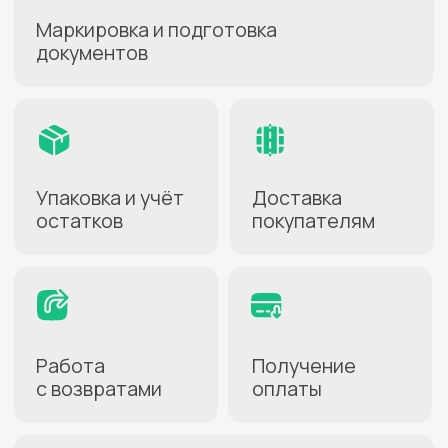
Как начать
работать
1
Заключите договор
Заполнение анкеты займёт
несколько минут
2
Активируйте услугу
В личном кабинете
на сайте СДЭК
3
Создайте карточки
товаров
Для передачи на хранение
4
Заполните накладную
С перечнем товаров
для склада