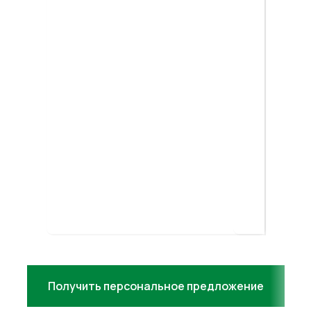
УЗНАТЬ СТОИМОСТЬ
Итоговая стоимость рассчитывается
индивидуально и зависит от
параметров товара, объема заказов,
склада, направления доставки и
выбранной модели работы.
Получить персональное предложение