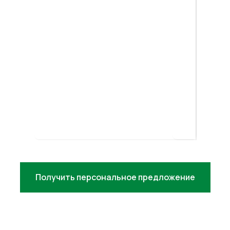
УЗНАТЬ СТОИМОСТЬ
Итоговая стоимость рассчитывается
индивидуально и зависит от
параметров товара, объема заказов,
склада, направления доставки и
выбранной модели работы.
Получить персональное предложение
Не знаете, какой город лучше