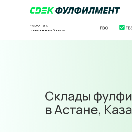
Работа с
FBO
FB
маркетплейсами
ОТСЛЕДИТЬ
ЗАКЛ
ПОСЫЛКУ
Склады фулф
в Астане, Каз