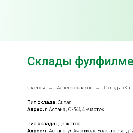
Склады фулфилме
Главная
Адреса складов
Склады в Ка
→
→
Тип склада:
Склад
Адрес:
г. Астана , С-341, 4 участок
Тип склада:
Даркстор
Адрес:
г. Астана, ул Аманжола Болекпаева, д 1