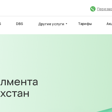
Перезво
S
DBS
Тарифы
Ак
Другие услуги
ЮЧИТЬ ДОГОВОР
МЕЖДУНАРОДНЫЕ САЙТЫ
Партнёры
илмента
ахстан