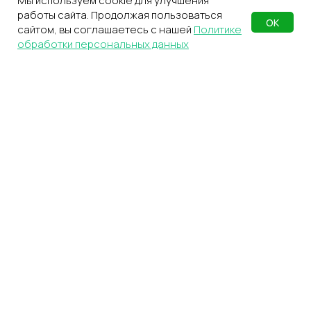
Мы используем cookie для улучшения
Подробнее можно прочитать в
работы сайта. Продолжая пользоваться
Политике
ОК
сайтом, вы соглашаетесь с нашей
Политике
обработки персональных данных
ПОЛУЧИТЬ КОНСУЛЬТАЦИЮ
СДЭК
Телефон
Фулфилмент
+7(967)555-60-11
О нас
sales@ffcdek.ru