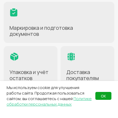
1
Заключите договор
Заполнение анкеты займёт
несколько минут
2
Активируйте услугу
В личном кабинете
на сайте СДЭК
3
Создайте карточки
товаров
Для передачи на хранение
4
Заполните накладную
Мы используем cookie для улучшения
С перечнем товаров
для склада
работы сайта. Продолжая пользоваться
ОК
сайтом, вы соглашаетесь с нашей
Политике
обработки персональных данных
5
Отправьте груз
Курьером, через пункт выдачи
или самостоятельно