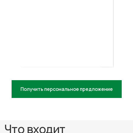
Итоговая стоимость рассчитывается
индивидуально и зависит от
параметров товара, объема заказов,
склада, направления доставки и
выбранной модели работы.
Не знаете, какой город лучше
подойдёт для ваших целей?
Получить персональное предложение
Проконсультируем
бесплатно
+7