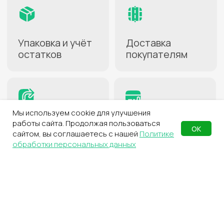
В личном кабинете
на сайте СДЭК
3
Создайте карточки
товаров
Для передачи на хранение
4
Заполните накладную
С перечнем товаров
для склада
Мы используем cookie для улучшения
работы сайта. Продолжая пользоваться
ОК
сайтом, вы соглашаетесь с нашей
Политике
5
Отправьте груз
обработки персональных данных
Курьером, через пункт выдачи
или самостоятельно