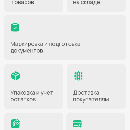
Как начать
работать
1
Заключите договор
Заполнение анкеты займёт
несколько минут
2
Активируйте услугу
В личном кабинете
на сайте СДЭК
3
Создайте карточки
товаров
Для передачи на хранение