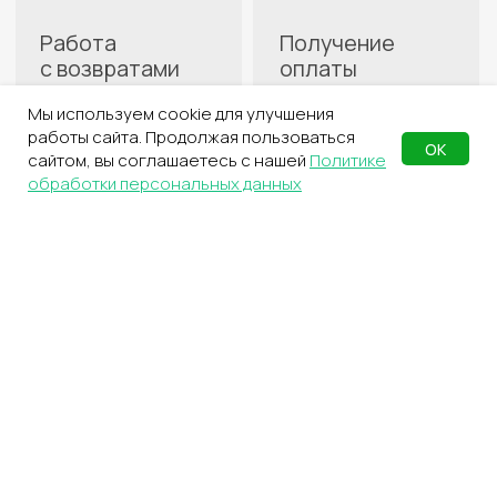
4
Заполните накладную
С перечнем товаров
для склада
Мы используем cookie для улучшения
5
Отправьте груз
работы сайта. Продолжая пользоваться
ОК
Курьером, через пункт выдачи
сайтом, вы соглашаетесь с нашей
Политике
или самостоятельно
обработки персональных данных