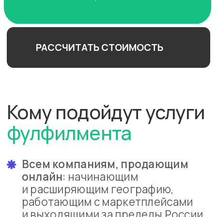
операциями и создавайте
заказы в онлайн-режиме
Стартапам
Начните получать прибыль
быстрее и увеличьте географию
продаж
Поставщикам
на маркетплейсы
Получите хранение, маркировку
и упаковку по стандартам
площадок
Оптовой и розничной
торговле
Выберите, как удобно продавать
вам: партиями или единицами
товаров