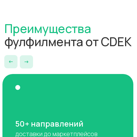
РАССЧИТАТЬ СТОИМОСТЬ
Кому подойдут услуги
фулфилмента
Всем компаниям, продающим
онлайн
:
начинающим
и расширяющим географию,
работающим с маркетплейсами
и выходящими за пределы России
Интернет-магазинам
Разместите товары на удобном
складе и сократите сроки
их доставки
Производителям товаров
Следите за всеми