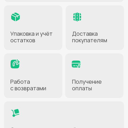
Приемка единицы товара
от 7 руб.
Сборка первой единицы
120 руб.
товара в заказе
Сборка каждой
13 руб.
последующей единицы
товара
Хранение
от 0,1 руб.
Сбор за объявленную
0,01%
стоимость товара
Фулфилмент — комплекс услуг
с разной стоимостью: вы можете
выбрать те, что необходимы
бизнесу