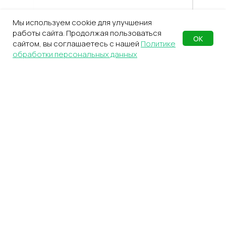
ВОЙТИ В ЛИЧНЫЙ КАБИНЕТ
Мы используем cookie для улучшения
работы сайта. Продолжая пользоваться
ОК
сайтом, вы соглашаетесь с нашей
Политике
обработки персональных данных
Подробнее
о фулфилменте CDEK
Фулфилмент для маркетплейсов —
это полный комплекс складских
и логистических операций.
Вы отдаёте каждый этап
на аутсорс: от хранения
до доставки заказов (3PL)
Экономьте время
и ресурсы
Всё, что вам нужно сделать: