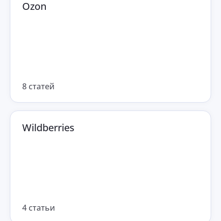
Ozon
8 статей
Wildberries
4 статьи