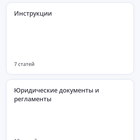
Инструкции
7 статей
Юридические документы и
регламенты