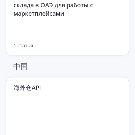
склада в ОАЭ для работы с
маркетплейсами
1 статья
中国
海外仓API