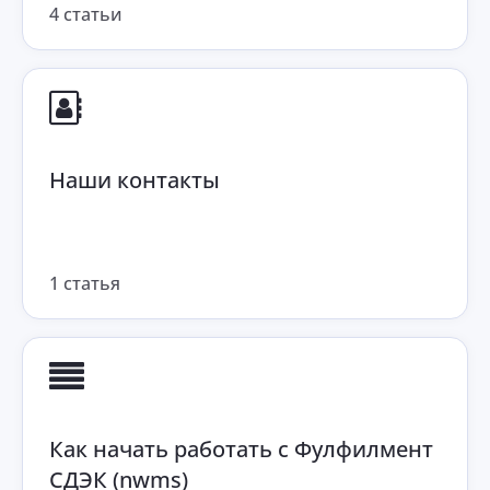
4 статьи
Наши контакты
1 статья
Как начать работать с Фулфилмент
СДЭК (nwms)