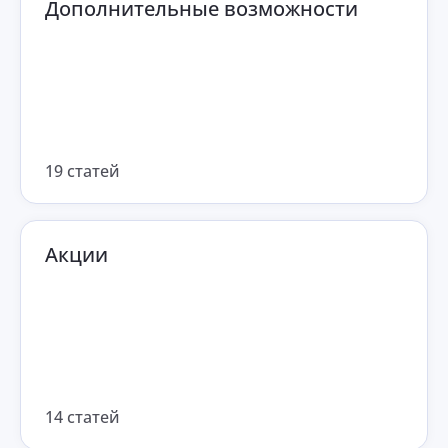
Дополнительные возможности
19 статей
Акции
14 статей