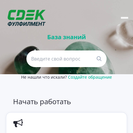
База знаний
Не нашли что искали?
Создайте обращение
Начать работать