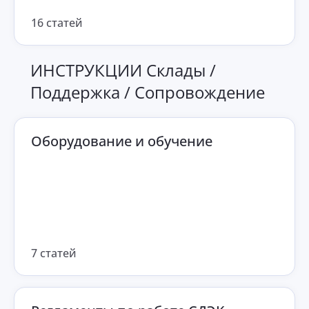
16 статей
ИНСТРУКЦИИ Склады /
Поддержка / Сопровождение
Оборудование и обучение
7 статей