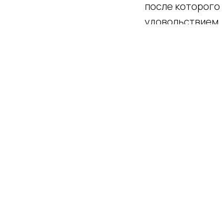
после которого
удовольствием.
— Константин, ч
— Целью переез
"Фулфилмент". Э
по техническом
маркетплейс и в
— Скажите, стал
— Проводить эк
удовольствием 
их работать с н