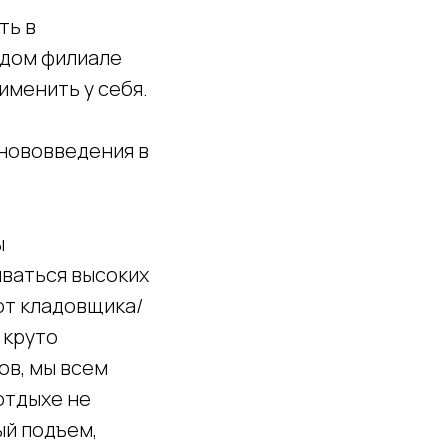
ть в
ждом филиале
именить у себя.
 нововведения в
ы
иваться высоких
от кладовщика/
 круто
ов, мы всем
отдыхе не
ый подъем,