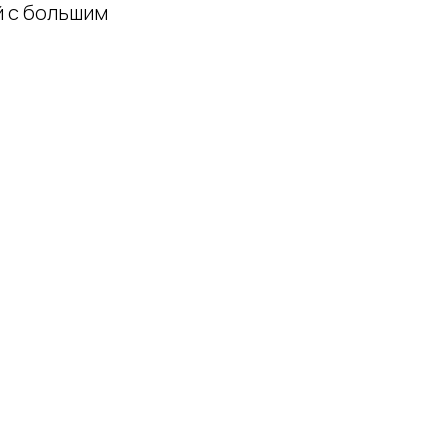
й с большим
та
ифика: работа
ный
у сроку.
воем складе, с
нтересовывать
для меня что-то