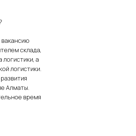
?
а вакансию
ителем склада,
 логистики, а
ой логистики.
 развития
ле Алматы.
тельное время