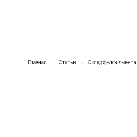
Главная
Статьи
Склад фулфилмента 
→
→