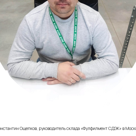
онстантин Ощепков
, руководитель склада «Фулфилмент СДЭК» в Моск